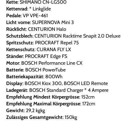
Kette
: SHIMANO CN-LG500
Kettenrad
: * Linkglide
Pedale
: VP VPE-461
Licht vorne
: SUPERNOVA Mini 3
Rücklicht
: CENTURION Halo
Schutzblech
: CENTURION Racktime Snapit 2.0 Deluxe
Spritzschutz
: PROCRAFT Repel 75
Kettenschutz
: CURANA FLY LX
Ständer
: PROCRAFT Edge FS
Motor
: BOSCH Performance Line CX
Batterie
: BOSCH PowerTube
Batteriekapazität
: 800Wh
Display
: BOSCH Kiox 300, BOSCH LED Remote
Ladegerät
: BOSCH Standard Charger * 4 Ampere
Empfehlung Mindest Körpergrösse
: 152cm
Empfehlung Maximal Körpergrösse
: 172cm
Gewicht
: 29,2 kgkg
Zulässiges Gesamtgewicht
: 150kg