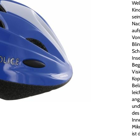
Wel
Kin
sein
Nac
aufs
Vor
Bli
Schu
Ins
Beg
Vis
Kop
Bel
lei
ang
und
des
Inn
Mik
ist 