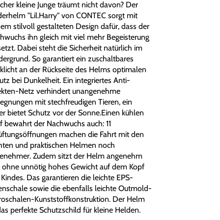
cher kleine Junge träumt nicht davon? Der
derhelm "Lil.Harry" von CONTEC sorgt mit
em stilvoll gestalteten Design dafür, dass der
hwuchs ihn gleich mit viel mehr Begeisterung
etzt. Dabei steht die Sicherheit natürlich im
dergrund. So garantiert ein zuschaltbares
nklicht an der Rückseite des Helms optimalen
tz bei Dunkelheit. Ein integriertes Anti-
ekten-Netz verhindert unangenehme
egnungen mit stechfreudigen Tieren, ein
ier bietet Schutz vor der Sonne.Einen kühlen
f bewahrt der Nachwuchs auch: 11
üftungsöffnungen machen die Fahrt mit den
chten und praktischen Helmen noch
enehmer. Zudem sitzt der Helm angenehm
 ohne unnötig hohes Gewicht auf dem Kopf
 Kindes. Das garantieren die leichte EPS-
enschale sowie die ebenfalls leichte Outmold-
roschalen-Kunststoffkonstruktion. Der Helm
das perfekte Schutzschild für kleine Helden.