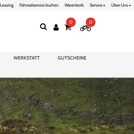
 Leasing
Fahrradservice buchen
Warenkorb
Service
Über Uns
0
0
WERKSTATT
GUTSCHEINE