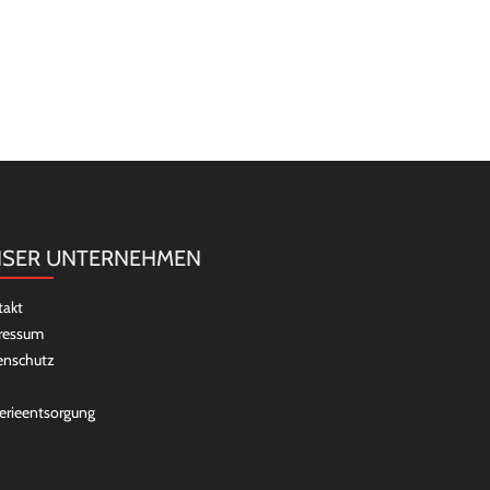
SER UNTERNEHMEN
takt
ressum
enschutz
erieentsorgung