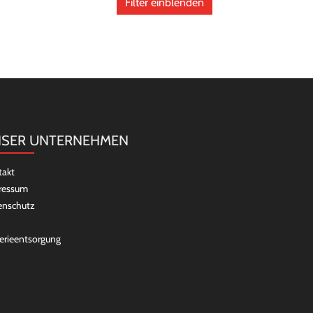
Filter einblenden
SER UNTERNEHMEN
takt
ressum
enschutz
erieentsorgung