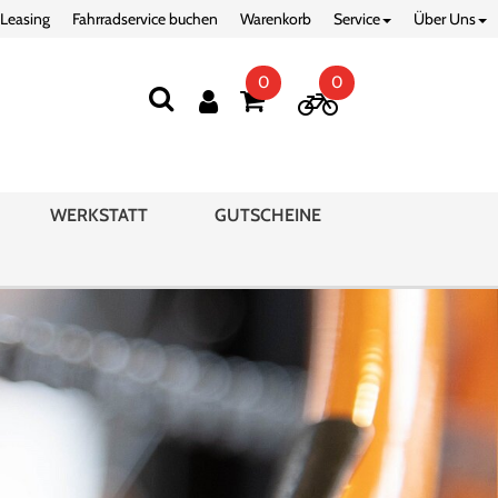
 Leasing
Fahrradservice buchen
Warenkorb
Service
Über Uns
0
0
WERKSTATT
GUTSCHEINE