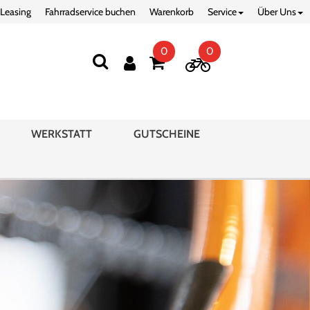
 Leasing
Fahrradservice buchen
Warenkorb
Service
Über Uns
0
0
WERKSTATT
GUTSCHEINE