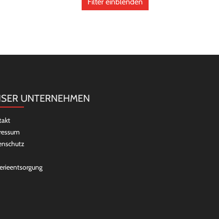
Filter einblenden
SER UNTERNEHMEN
takt
ressum
enschutz
erieentsorgung