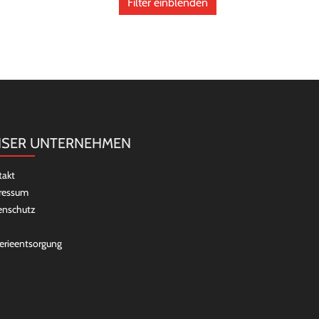
Filter einblenden
SER UNTERNEHMEN
takt
ressum
enschutz
erieentsorgung