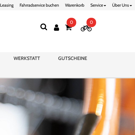
 Leasing
Fahrradservice buchen
Warenkorb
Service
Über Uns
0
0
WERKSTATT
GUTSCHEINE