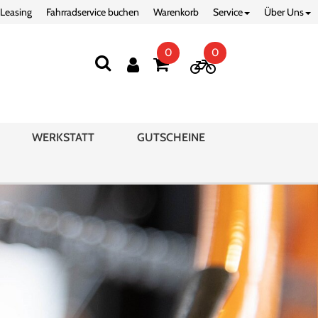
 Leasing
Fahrradservice buchen
Warenkorb
Service
Über Uns
0
0
WERKSTATT
GUTSCHEINE