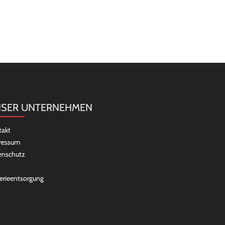
SER UNTERNEHMEN
takt
ressum
enschutz
erieentsorgung