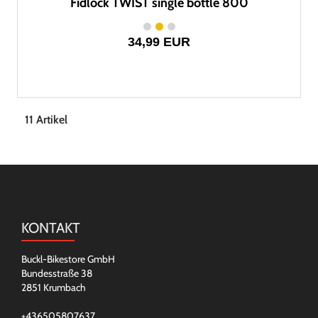
Fidlock TWIST single bottle 800
34,99 EUR
11 Artikel
KONTAKT
Buckl-Bikestore GmbH
Bundesstraße 38
2851 Krumbach
+436505807637