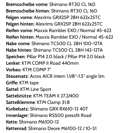
Bremsscheibe vorne
: Shimano RT30 CL 160
Bremsscheibe hinten
: Shimano RT30 CL 160
Felgen vorne
: Alexrims GRX25P 28H 622x25TC
Felgen hinten
: Alexrims GRX25P 28H 622x25TC
Reifen vorne
: Maxxis Rambler EXO / Normal 45-622
Reifen hinten
: Maxxis Rambler EXO / Normal 45-622
Nabe vorne
: Shimano TC500 CL 28H 100-12TA
Nabe hinten
: Shimano TC500 CL 28H 142-12TA
Speichen
: Pillar P14 2.0 black / Pillar P14 2.0 black
Lenker
: KTM COMP II Road 440mm
Vorbau
: KTM COMP 7°
Steuersatz
: Acros AICR intern 1.1/8"-1.5" angle lim
Griffe
: KTM tape
Sattel
: KTM Line Sport
Sattelstütze
: KTM TEAM II 27.2/400
Sattelklemme
: KTM Clamp 31.8
Kurbelsatz
: Shimano GRX RX610-12 40T
Innenlager
: Shimano RS500 pressfit Road
Kette
: Shimano M6100-12
Kettenrad
: Shimano Deore M6100-12 / 10-51