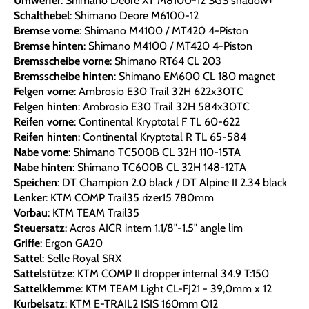
Umwerfer
: Shimano Deore XT M8100-12 SGS shadow+
Schalthebel
: Shimano Deore M6100-12
Bremse vorne
: Shimano M4100 / MT420 4-Piston
Bremse hinten
: Shimano M4100 / MT420 4-Piston
Bremsscheibe vorne
: Shimano RT64 CL 203
Bremsscheibe hinten
: Shimano EM600 CL 180 magnet
Felgen vorne
: Ambrosio E30 Trail 32H 622x30TC
Felgen hinten
: Ambrosio E30 Trail 32H 584x30TC
Reifen vorne
: Continental Kryptotal F TL 60-622
Reifen hinten
: Continental Kryptotal R TL 65-584
Nabe vorne
: Shimano TC500B CL 32H 110-15TA
Nabe hinten
: Shimano TC600B CL 32H 148-12TA
Speichen
: DT Champion 2.0 black / DT Alpine II 2.34 black
Lenker
: KTM COMP Trail35 rizer15 780mm
Vorbau
: KTM TEAM Trail35
Steuersatz
: Acros AICR intern 1.1/8"-1.5" angle lim
Griffe
: Ergon GA20
Sattel
: Selle Royal SRX
Sattelstütze
: KTM COMP II dropper internal 34.9 T:150
Sattelklemme
: KTM TEAM Light CL-FJ21 - 39,0mm x 12
Kurbelsatz
: KTM E-TRAIL2 ISIS 160mm Q12