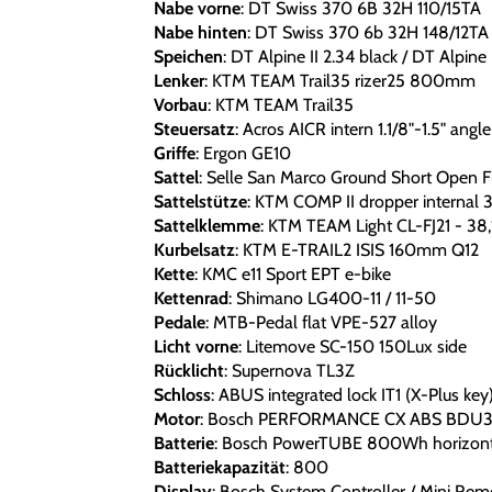
Nabe vorne
: DT Swiss 370 6B 32H 110/15TA
Nabe hinten
: DT Swiss 370 6b 32H 148/12TA
Speichen
: DT Alpine II 2.34 black / DT Alpine 
Lenker
: KTM TEAM Trail35 rizer25 800mm
Vorbau
: KTM TEAM Trail35
Steuersatz
: Acros AICR intern 1.1/8"-1.5" angle
Griffe
: Ergon GE10
Sattel
: Selle San Marco Ground Short Open F
Sattelstütze
: KTM COMP II dropper internal 3
Sattelklemme
: KTM TEAM Light CL-FJ21 - 38
Kurbelsatz
: KTM E-TRAIL2 ISIS 160mm Q12
Kette
: KMC e11 Sport EPT e-bike
Kettenrad
: Shimano LG400-11 / 11-50
Pedale
: MTB-Pedal flat VPE-527 alloy
Licht vorne
: Litemove SC-150 150Lux side
Rücklicht
: Supernova TL3Z
Schloss
: ABUS integrated lock IT1 (X-Plus key
Motor
: Bosch PERFORMANCE CX ABS BDU
Batterie
: Bosch PowerTUBE 800Wh horizont
Batteriekapazität
: 800
Display
: Bosch System Controller / Mini Re