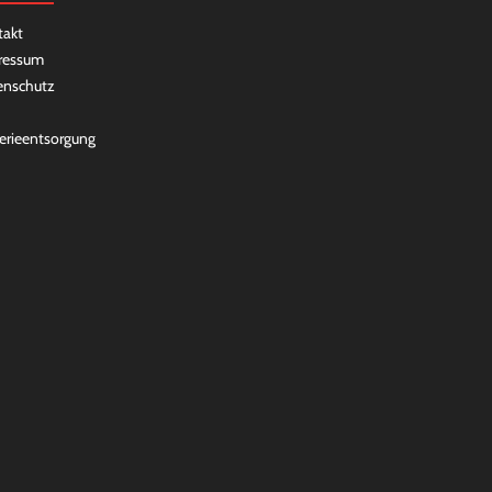
takt
ressum
enschutz
erieentsorgung