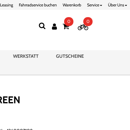
 Leasing
Fahrradservice buchen
Warenkorb
Service
Über Uns
0
0
WERKSTATT
GUTSCHEINE
REEN