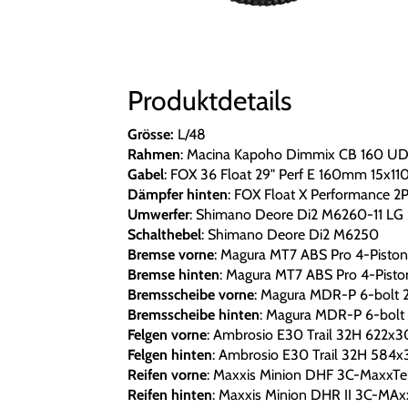
Produktdetails
Grösse:
L/48
Rahmen
: Macina Kapoho Dimmix CB 160 
Gabel
: FOX 36 Float 29" Perf E 160mm 15x11
Dämpfer hinten
: FOX Float X Performance 
Umwerfer
: Shimano Deore Di2 M6260-11 LG
Schalthebel
: Shimano Deore Di2 M6250
Bremse vorne
: Magura MT7 ABS Pro 4-Piston
Bremse hinten
: Magura MT7 ABS Pro 4-Pisto
Bremsscheibe vorne
: Magura MDR-P 6-bolt 
Bremsscheibe hinten
: Magura MDR-P 6-bolt
Felgen vorne
: Ambrosio E30 Trail 32H 622x
Felgen hinten
: Ambrosio E30 Trail 32H 584
Reifen vorne
: Maxxis Minion DHF 3C-MaxxTe
Reifen hinten
: Maxxis Minion DHR II 3C-MAx