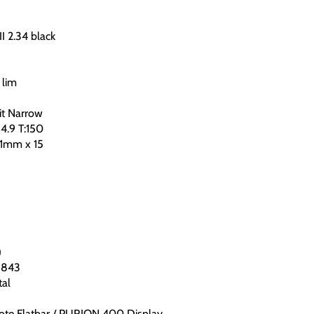
II 2.34 black
 lim
it Narrow
4.9 T:150
,1mm x 15
)
3843
al
mote Flatbar / PURION 400 Display