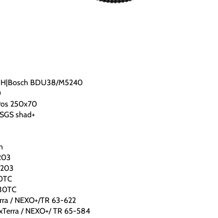
UDH|Bosch BDU38/M5240
0
2Pos 250x70
 SGS shad+
n
203
 203
30TC
x30TC
rra / NEXO+/TR 63-622
xTerra / NEXO+/ TR 65-584