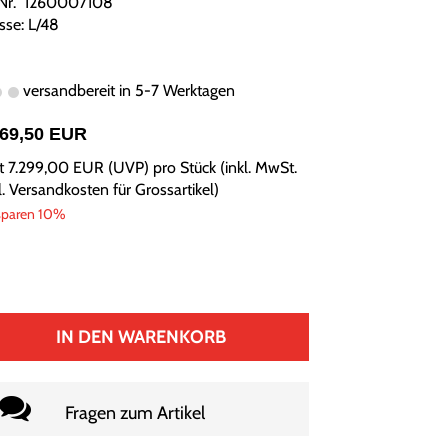
.Nr. 1260007108
sse: L/48
versandbereit in 5-7 Werktagen
569,50 EUR
tt
7.299,00 EUR
(
UVP
) pro Stück (inkl. MwSt.
l.
Versandkosten für Grossartikel
)
sparen 10%
IN DEN WARENKORB
Fragen zum Artikel