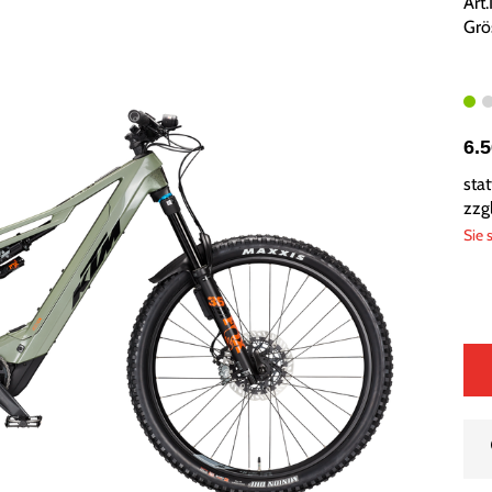
Art
Grö
6.
sta
zzg
Sie 