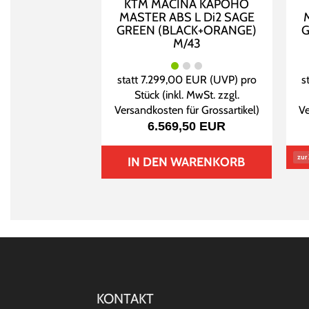
KTM MACINA KAPOHO
MASTER ABS L Di2 SAGE
GREEN (BLACK+ORANGE)
G
M/43
statt
7.299,00 EUR
(
UVP
) pro
s
Stück (inkl. MwSt. zzgl.
Versandkosten für Grossartikel
)
Ve
6.569,50 EUR
zur 
IN DEN WARENKORB
KONTAKT