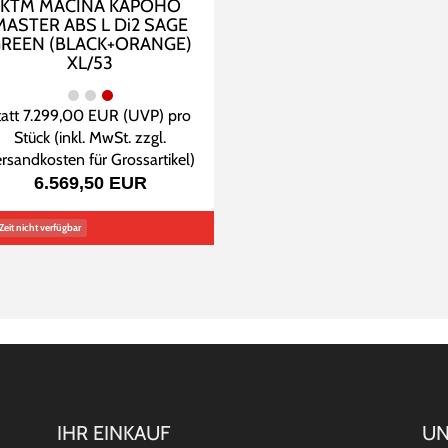
KTM MACINA KAPOHO
MASTER ABS L Di2 SAGE
REEN (BLACK+ORANGE)
XL/53
tatt
7.299,00 EUR
(
UVP
) pro
Stück (inkl. MwSt. zzgl.
rsandkosten für Grossartikel
)
6.569,50 EUR
Zeit nicht verfügbar
IHR EINKAUF
UN