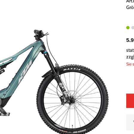
Art
Grö
5.
sta
zzg
Sie 