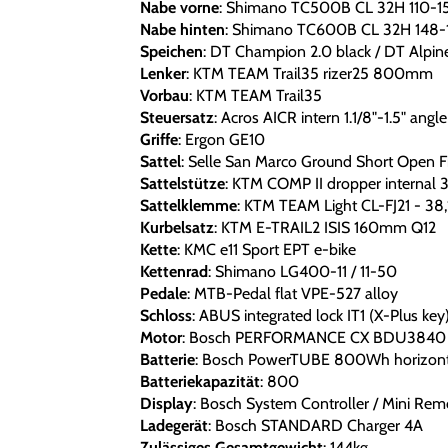
Nabe vorne
: Shimano TC500B CL 32H 110-1
Nabe hinten
: Shimano TC600B CL 32H 148-
Speichen
: DT Champion 2.0 black / DT Alpine 
Lenker
: KTM TEAM Trail35 rizer25 800mm
Vorbau
: KTM TEAM Trail35
Steuersatz
: Acros AICR intern 1.1/8"-1.5" angle
Griffe
: Ergon GE10
Sattel
: Selle San Marco Ground Short Open F
Sattelstütze
: KTM COMP II dropper internal 3
Sattelklemme
: KTM TEAM Light CL-FJ21 - 38
Kurbelsatz
: KTM E-TRAIL2 ISIS 160mm Q12
Kette
: KMC e11 Sport EPT e-bike
Kettenrad
: Shimano LG400-11 / 11-50
Pedale
: MTB-Pedal flat VPE-527 alloy
Schloss
: ABUS integrated lock IT1 (X-Plus key
Motor
: Bosch PERFORMANCE CX BDU3840
Batterie
: Bosch PowerTUBE 800Wh horizont
Batteriekapazität
: 800
Display
: Bosch System Controller / Mini Re
Ladegerät
: Bosch STANDARD Charger 4A
Zulässiges Gesamtgewicht
: 144kg