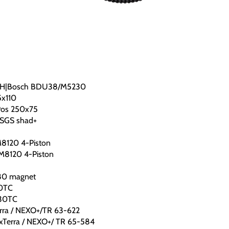
UDH|Bosch BDU38/M5230
5x110
Pos 250x75
 SGS shad+
8120 4-Piston
M8120 4-Piston
80 magnet
30TC
x30TC
rra / NEXO+/TR 63-622
xTerra / NEXO+/ TR 65-584