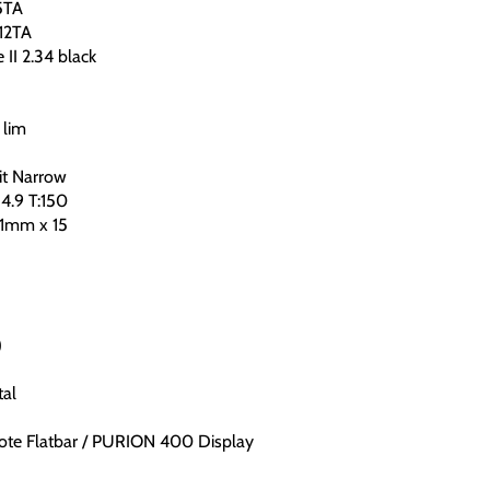
5TA
12TA
II 2.34 black
 lim
it Narrow
4.9 T:150
,1mm x 15
)
al
mote Flatbar / PURION 400 Display