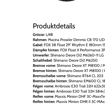
Produktdetails
Grösse:
L/48
Rahmen
: Macina Prowler Dimmix CB 170 
Gabel
: FOX 38 Float 29" Rhythm E 180mm 1
Dämpfer hinten
: FOX Float X Performance 2
Umwerfer
: Shimano Deore Di2 M6260-11 LG
Schalthebel
: Shimano Deore Di2 M6250
Bremse vorne
: Shimano Deore XT M8100 / M
Bremse hinten
: Shimano Deore XT M8100 / 
Bremsscheibe vorne
: Shimano RT64 CL 203
Bremsscheibe hinten
: Shimano EM600 CL 1
Felgen vorne
: Ambrosio E30 Trail 32H 622x
Felgen hinten
: Ambrosio E30 Trail 32H 584
Reifen vorne
: Maxxis Minion DHF 3C-MaxxTe
Reifen hinten
: Maxxis Minion DHR II 3C-MAx