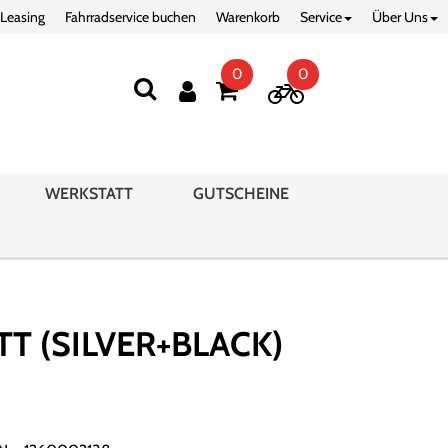
 Leasing
Fahrradservice buchen
Warenkorb
Service
Über Uns
0
0
WERKSTATT
GUTSCHEINE
T (SILVER+BLACK)