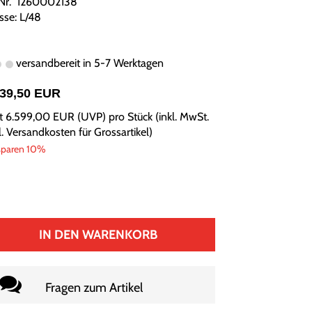
.Nr. 1260002138
sse: L/48
versandbereit in 5-7 Werktagen
939,50 EUR
tt
6.599,00 EUR
(
UVP
) pro Stück (inkl. MwSt.
l.
Versandkosten für Grossartikel
)
sparen 10%
IN DEN WARENKORB
Fragen zum Artikel