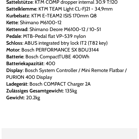
Sattelstütze
: KTM COMP dropper internal 30.9 T:120
Sattelklemme
: KTM TEAM Light CL-FJ21 - 34,9mm
Kurbelsatz
: KTM E-TEAM2 ISIS 170mm Q8
Kette
: Shimano M6100-12
Kettenrad
: Shimano Deore M6100-12 / 10-51
Pedale
: MTB-Pedal flat VP-539 nylon
Schloss
: ABUS integrated btry lock IT2 (T82 key)
Motor
: Bosch PERFORMANCE SX BDU3144
Batterie
: Bosch CompactTUBE 400Wh
Batteriekapazität
: 400
Display
: Bosch System Controller / Mini Remote Flatbar /
PURION 400 Display
Ladegerät
: Bosch COMPACT Charger 2A
Zulässiges Gesamtgewicht
: 135kg
Gewicht
: 20.2kg