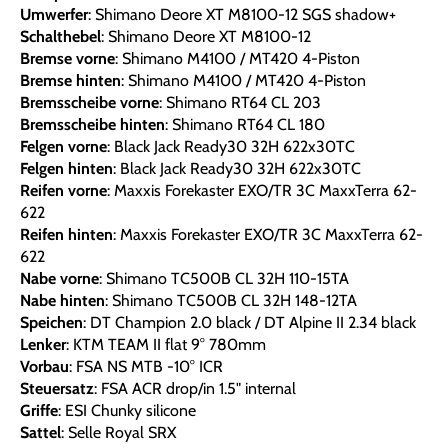
Umwerfer
: Shimano Deore XT M8100-12 SGS shadow+
Schalthebel
: Shimano Deore XT M8100-12
Bremse vorne
: Shimano M4100 / MT420 4-Piston
Bremse hinten
: Shimano M4100 / MT420 4-Piston
Bremsscheibe vorne
: Shimano RT64 CL 203
Bremsscheibe hinten
: Shimano RT64 CL 180
Felgen vorne
: Black Jack Ready30 32H 622x30TC
Felgen hinten
: Black Jack Ready30 32H 622x30TC
Reifen vorne
: Maxxis Forekaster EXO/TR 3C MaxxTerra 62-
622
Reifen hinten
: Maxxis Forekaster EXO/TR 3C MaxxTerra 62-
622
Nabe vorne
: Shimano TC500B CL 32H 110-15TA
Nabe hinten
: Shimano TC500B CL 32H 148-12TA
Speichen
: DT Champion 2.0 black / DT Alpine II 2.34 black
Lenker
: KTM TEAM II flat 9° 780mm
Vorbau
: FSA NS MTB -10° ICR
Steuersatz
: FSA ACR drop/in 1.5" internal
Griffe
: ESI Chunky silicone
Sattel
: Selle Royal SRX