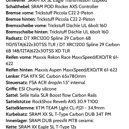
Umwerfer
: SRAM XX SL Eagle Transmission 12speed
Schalthebel
: SRAM POD Rocker AXS Controller
Bremse vorne
: Trickstuff Piccola C22 2-Piston
Bremse hinten
: Trickstuff Piccola C22 2-Piston
Bremsscheibe vorne
: Trickstuff Dächle UL 6bolt 160
Bremsscheibe hinten
: Trickstuff Dächle UL 6bolt 160
Radsatz
: DT XRC1200 Spline 29 Carbon 6B
110/15TA|622x30TSS TLR / DT XRC1200 Spline 29 Carbon
6B 148/12TA|622x30TSS XD TLR
Reifen vorne
: Maxxis Rekon Race MaxxSpeed/EXO/TR 61-
622
Reifen hinten
: Maxxis Aspen MaxxSpeed/EXO/TR 61-622
Lenker
: FSA KFX SIC Carbon 65x780mm
Steuersatz
: FSA ACR drop/in 1.5" internal
Griffe
: ESI Chunky silicone
Sattel
: Selle Italia SLR Boost flow Carbon Rails
Sattelstütze
: RockShox Reverb AXS 30.9 T100
Sattelklemme
: KTM TEAM Light CL-FJ21 - 34,9mm
Kurbelsatz
: SRAM XX SL T-Type Carbon DUB 34T PM
Innenlager
: SRAM DUB pressfit MTB ceramic
Kette
: SRAM XX Eagle SL T-Type 12s