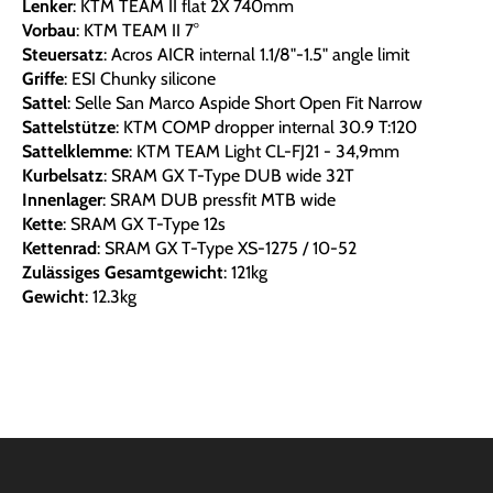
Lenker
: KTM TEAM II flat 2X 740mm
Vorbau
: KTM TEAM II 7°
Steuersatz
: Acros AICR internal 1.1/8"-1.5" angle limit
Griffe
: ESI Chunky silicone
Sattel
: Selle San Marco Aspide Short Open Fit Narrow
Sattelstütze
: KTM COMP dropper internal 30.9 T:120
Sattelklemme
: KTM TEAM Light CL-FJ21 - 34,9mm
Kurbelsatz
: SRAM GX T-Type DUB wide 32T
Innenlager
: SRAM DUB pressfit MTB wide
Kette
: SRAM GX T-Type 12s
Kettenrad
: SRAM GX T-Type XS-1275 / 10-52
Zulässiges Gesamtgewicht
: 121kg
Gewicht
: 12.3kg