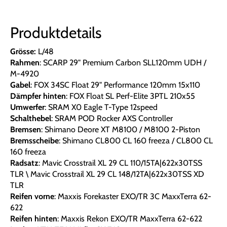
Produktdetails
Grösse:
L/48
Rahmen
: SCARP 29" Premium Carbon SLL120mm UDH /
M-4920
Gabel
: FOX 34SC Float 29" Performance 120mm 15x110
Dämpfer hinten
: FOX Float SL Perf-Elite 3PTL 210x55
Umwerfer
: SRAM X0 Eagle T-Type 12speed
Schalthebel
: SRAM POD Rocker AXS Controller
Bremsen
: Shimano Deore XT M8100 / M8100 2-Piston
Bremsscheibe
: Shimano CL800 CL 160 freeza / CL800 CL
160 freeza
Radsatz
: Mavic Crosstrail XL 29 CL 110/15TA|622x30TSS
TLR \ Mavic Crosstrail XL 29 CL 148/12TA|622x30TSS XD
TLR
Reifen vorne
: Maxxis Forekaster EXO/TR 3C MaxxTerra 62-
622
Reifen hinten
: Maxxis Rekon EXO/TR MaxxTerra 62-622