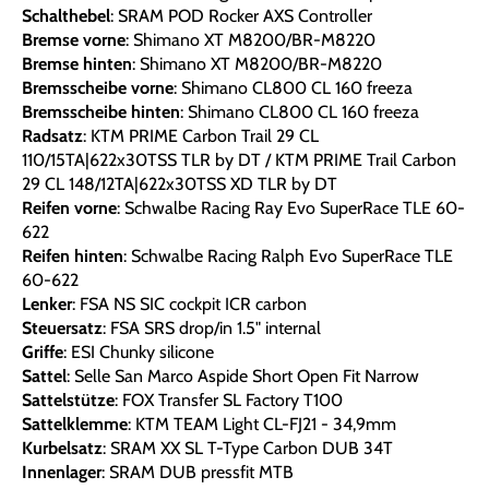
Schalthebel
: SRAM POD Rocker AXS Controller
Bremse vorne
: Shimano XT M8200/BR-M8220
Bremse hinten
: Shimano XT M8200/BR-M8220
Bremsscheibe vorne
: Shimano CL800 CL 160 freeza
Bremsscheibe hinten
: Shimano CL800 CL 160 freeza
Radsatz
: KTM PRIME Carbon Trail 29 CL
110/15TA|622x30TSS TLR by DT / KTM PRIME Trail Carbon
29 CL 148/12TA|622x30TSS XD TLR by DT
Reifen vorne
: Schwalbe Racing Ray Evo SuperRace TLE 60-
622
Reifen hinten
: Schwalbe Racing Ralph Evo SuperRace TLE
60-622
Lenker
: FSA NS SIC cockpit ICR carbon
Steuersatz
: FSA SRS drop/in 1.5" internal
Griffe
: ESI Chunky silicone
Sattel
: Selle San Marco Aspide Short Open Fit Narrow
Sattelstütze
: FOX Transfer SL Factory T100
Sattelklemme
: KTM TEAM Light CL-FJ21 - 34,9mm
Kurbelsatz
: SRAM XX SL T-Type Carbon DUB 34T
Innenlager
: SRAM DUB pressfit MTB