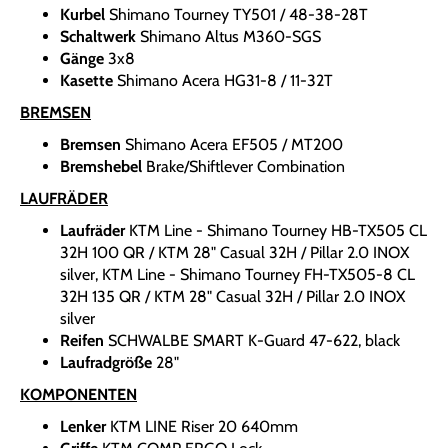
Kurbel
Shimano Tourney TY501 / 48-38-28T
Schaltwerk
Shimano Altus M360-SGS
Gänge
3x8
Kasette
Shimano Acera HG31-8 / 11-32T
BREMSEN
Bremsen
Shimano Acera EF505 / MT200
Bremshebel
Brake/Shiftlever Combination
LAUFRÄDER
Laufräder
KTM Line - Shimano Tourney HB-TX505 CL
32H 100 QR / KTM 28" Casual 32H / Pillar 2.0 INOX
silver, KTM Line - Shimano Tourney FH-TX505-8 CL
32H 135 QR / KTM 28" Casual 32H / Pillar 2.0 INOX
silver
Reifen
SCHWALBE SMART K-Guard 47-622, black
Laufradgröße
28"
KOMPONENTEN
Lenker
KTM LINE Riser 20 640mm