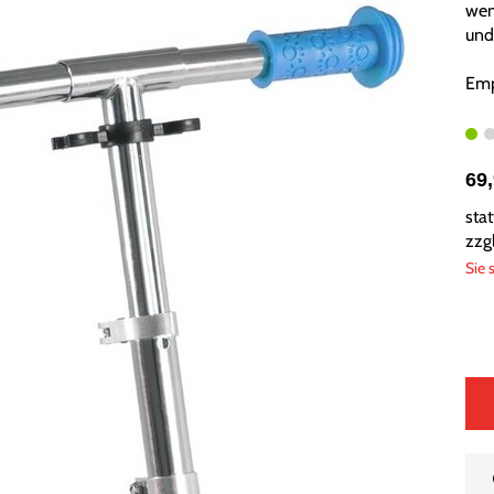
wen
und
Emp
69
sta
zzg
Sie 