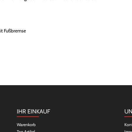
mit Fußbremse
IHR EINKAUF
UN
Warenkorb
Kon
Top Artikel
Imp