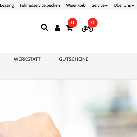
 Leasing
Fahrradservice buchen
Warenkorb
Service
Über Uns
0
0
WERKSTATT
GUTSCHEINE