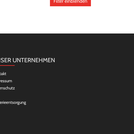
Filter einblenden
SER UNTERNEHMEN
takt
ressum
enschutz
erieentsorgung