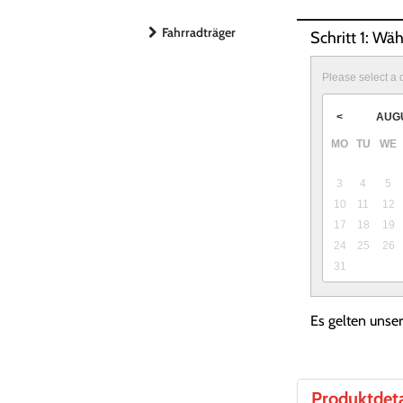
Fahrradträger
Schritt 1: Wä
Please select a 
AUG
<
MO
TU
WE
3
4
5
10
11
12
17
18
19
24
25
26
31
Es gelten unse
Produktdeta