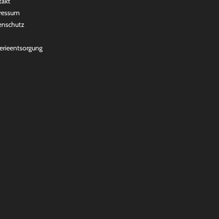
takt
ressum
enschutz
erieentsorgung