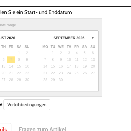
hlen Sie ein Start- und Enddatum
date range
UST
2026
SEPTEMBER
2026
>
TH
FR
SA
SU
MO
TU
WE
TH
FR
SA
SU
1
2
1
2
3
4
5
6
6
7
8
9
7
8
9
10
11
12
13
13
14
15
16
14
15
16
17
18
19
20
20
21
22
23
21
22
23
24
25
26
27
27
28
29
30
28
29
30
re
Verleihbedingungen
Fragen zum Artikel
ils