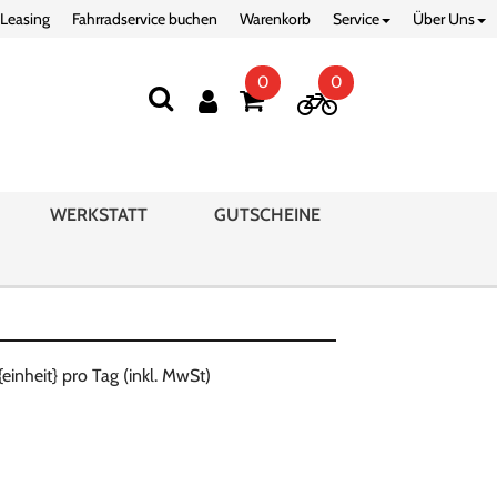
 Leasing
Fahrradservice buchen
Warenkorb
Service
Über Uns
0
0
WERKSTATT
GUTSCHEINE
{einheit} pro Tag (inkl. MwSt)