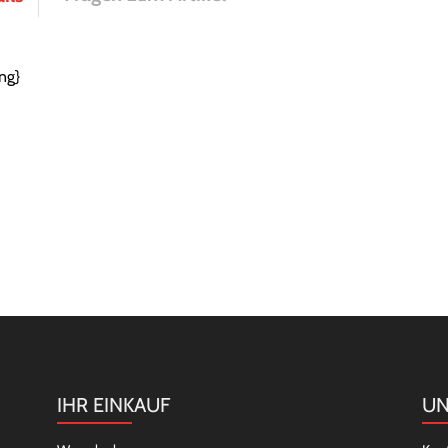
ng}
IHR EINKAUF
UN