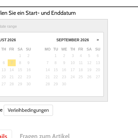
hlen Sie ein Start- und Enddatum
date range
UST
2026
SEPTEMBER
2026
>
TH
FR
SA
SU
MO
TU
WE
TH
FR
SA
SU
1
2
1
2
3
4
5
6
6
7
8
9
7
8
9
10
11
12
13
13
14
15
16
14
15
16
17
18
19
20
20
21
22
23
21
22
23
24
25
26
27
27
28
29
30
28
29
30
re
Verleihbedingungen
Fragen zum Artikel
ils