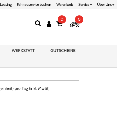
 Leasing
Fahrradservice buchen
Warenkorb
Service
Über Uns
0
0
WERKSTATT
GUTSCHEINE
{einheit} pro Tag (inkl. MwSt)