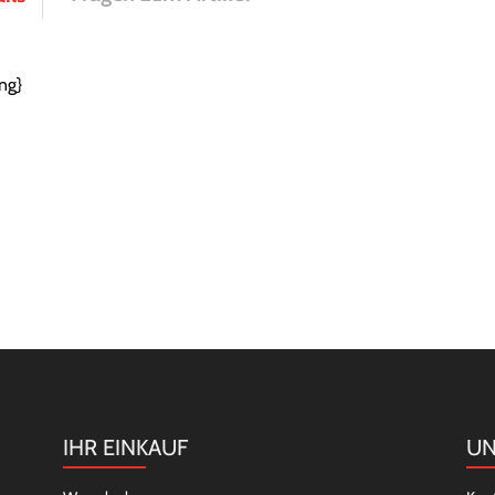
ng}
IHR EINKAUF
UN