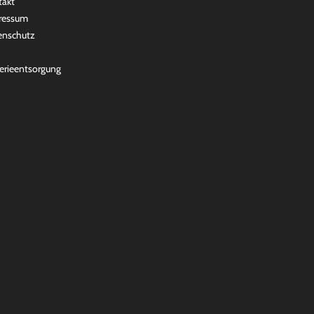
takt
ressum
enschutz
erieentsorgung