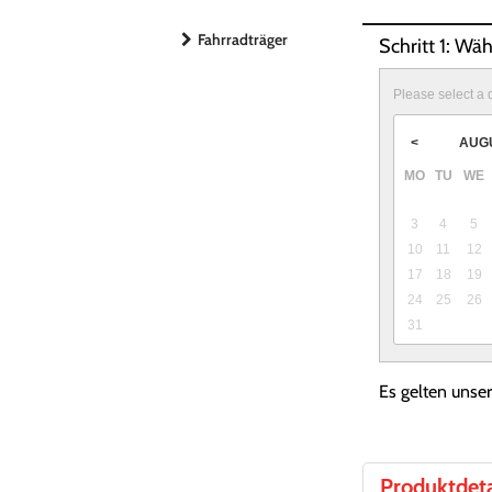
Fahrradträger
Schritt 1: Wä
Please select a 
AUG
<
MO
TU
WE
3
4
5
10
11
12
17
18
19
24
25
26
31
Es gelten unse
Produktdeta