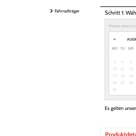
Fahrradträger
Schritt 1: Wä
Please select a 
AUG
<
MO
TU
WE
3
4
5
10
11
12
17
18
19
24
25
26
31
Es gelten unse
Produktdeta