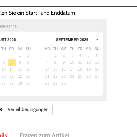
hlen Sie ein Start- und Enddatum
date range
UST
2026
SEPTEMBER
2026
>
TH
FR
SA
SU
MO
TU
WE
TH
FR
SA
SU
1
2
1
2
3
4
5
6
6
7
8
9
7
8
9
10
11
12
13
13
14
15
16
14
15
16
17
18
19
20
20
21
22
23
21
22
23
24
25
26
27
27
28
29
30
28
29
30
re
Verleihbedingungen
Fragen zum Artikel
ils