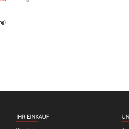
ng}
IHR EINKAUF
UN