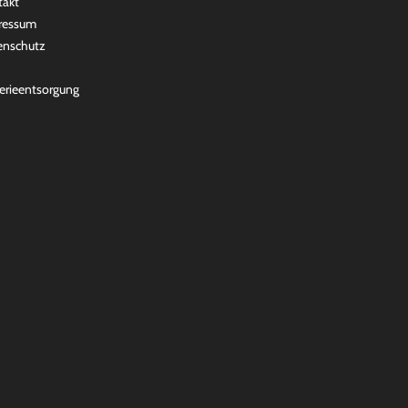
takt
ressum
enschutz
erieentsorgung