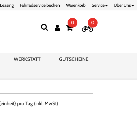
 Leasing
Fahrradservice buchen
Warenkorb
Service
Über Uns
0
0
WERKSTATT
GUTSCHEINE
{einheit} pro Tag (inkl. MwSt)