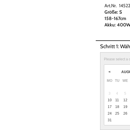
Art.Nr. 1452
Größe: S
158-167cm
Akku: 400
Schritt 1: Wä
Please select a 
AUG
<
MO
TU
WE
3
4
5
10
11
12
17
18
19
24
25
26
31