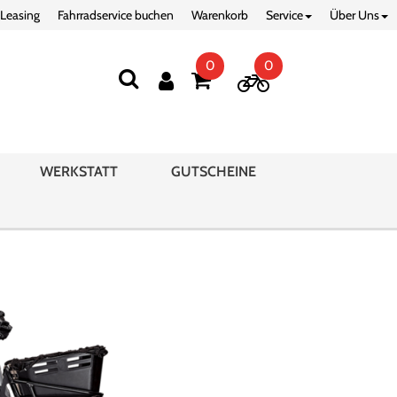
 Leasing
Fahrradservice buchen
Warenkorb
Service
Über Uns
0
0
WERKSTATT
GUTSCHEINE