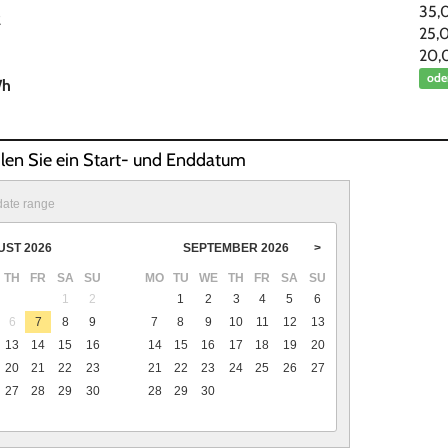
35,
2
25,
20,
ode
Wh
hlen Sie ein Start- und Enddatum
date range
UST
2026
SEPTEMBER
2026
>
TH
FR
SA
SU
MO
TU
WE
TH
FR
SA
SU
1
2
1
2
3
4
5
6
6
7
8
9
7
8
9
10
11
12
13
13
14
15
16
14
15
16
17
18
19
20
20
21
22
23
21
22
23
24
25
26
27
27
28
29
30
28
29
30