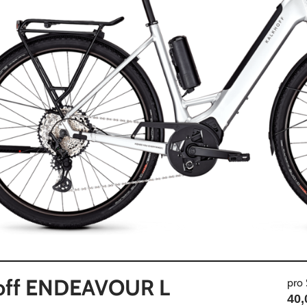
off ENDEAVOUR L
pro 
40