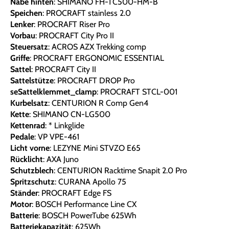
Nabe hinten
: SHIMANO FH-TC500-HM-B
Speichen
: PROCRAFT stainless 2.0
Lenker
: PROCRAFT Riser Pro
Vorbau
: PROCRAFT City Pro II
Steuersatz
: ACROS AZX Trekking comp
Griffe
: PROCRAFT ERGONOMIC ESSENTIAL
Sattel
: PROCRAFT City II
Sattelstütze
: PROCRAFT DROP Pro
seSattelklemmet_clamp
: PROCRAFT STCL-001
Kurbelsatz
: CENTURION R Comp Gen4
Kette
: SHIMANO CN-LG500
Kettenrad
: * Linkglide
Pedale
: VP VPE-461
Licht vorne
: LEZYNE Mini STVZO E65
Rücklicht
: AXA Juno
Schutzblech
: CENTURION Racktime Snapit 2.0 Pro
Spritzschutz
: CURANA Apollo 75
Ständer
: PROCRAFT Edge FS
Motor
: BOSCH Performance Line CX
Batterie
: BOSCH PowerTube 625Wh
Batteriekapazität
: 625Wh