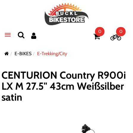
0
0
Toggle navigation
E-BIKES
E-Trekking/City
CENTURION Country R900i
LX M 27.5" 43cm Weißsilber
satin