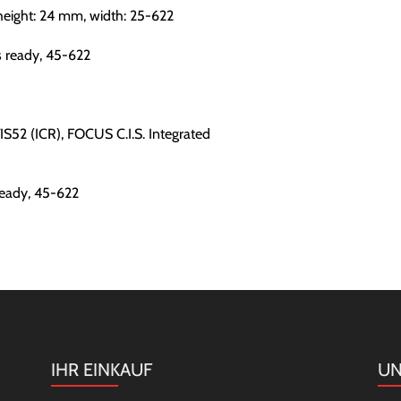
m height: 24 mm, width: 25-622
s ready, 45-622
S52 (ICR), FOCUS C.I.S. Integrated
ready, 45-622
IHR EINKAUF
UN