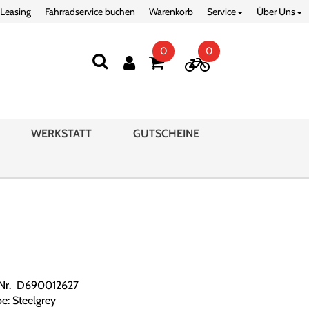
 Leasing
Fahrradservice buchen
Warenkorb
Service
Über Uns
0
0
WERKSTATT
GUTSCHEINE
.Nr. D690012627
be: Steelgrey