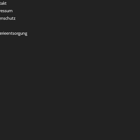
takt
ressum
enschutz
erieentsorgung