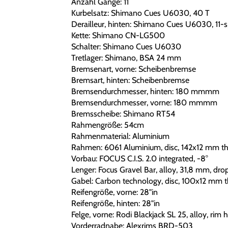
Anzahl Gänge: 11
Kurbelsatz: Shimano Cues U6030, 40 T
Derailleur, hinten: Shimano Cues U6030, 11-
Kette: Shimano CN-LG500
Schalter: Shimano Cues U6030
Tretlager: Shimano, BSA 24 mm
Bremsenart, vorne: Scheibenbremse
Bremsart, hinten: Scheibenbremse
Bremsendurchmesser, hinten: 180 mmmm
Bremsendurchmesser, vorne: 180 mmmm
Bremsscheibe: Shimano RT54
Rahmengröße: 54cm
Rahmenmaterial: Aluminium
Rahmen: 6061 Aluminium, disc, 142x12 mm th
Vorbau: FOCUS C.I.S. 2.0 integrated, -8°
Lenger: Focus Gravel Bar, alloy, 31,8 mm, drop
Gabel: Carbon technology, disc, 100x12 mm t
Reifengröße, vorne: 28"in
Reifengröße, hinten: 28"in
Felge, vorne: Rodi Blackjack SL 25, alloy, rim
Vorderradnabe: Alexrims BRD-503