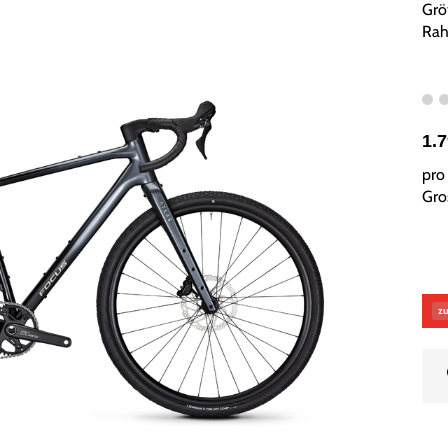
Grö
Rah
1.
pro 
Gros
zu