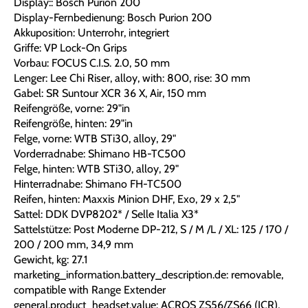
Display:: Bosch Purion 200
Display-Fernbedienung: Bosch Purion 200
Akkuposition: Unterrohr, integriert
Griffe: VP Lock-On Grips
Vorbau: FOCUS C.I.S. 2.0, 50 mm
Lenger: Lee Chi Riser, alloy, with: 800, rise: 30 mm
Gabel: SR Suntour XCR 36 X, Air, 150 mm
Reifengröße, vorne: 29"in
Reifengröße, hinten: 29"in
Felge, vorne: WTB STi30, alloy, 29"
Vorderradnabe: Shimano HB-TC500
Felge, hinten: WTB STi30, alloy, 29"
Hinterradnabe: Shimano FH-TC500
Reifen, hinten: Maxxis Minion DHF, Exo, 29 x 2,5"
Sattel: DDK DVP8202* / Selle Italia X3*
Sattelstütze: Post Moderne DP-212, S / M /L / XL: 125 / 170 /
200 / 200 mm, 34,9 mm
Gewicht, kg: 27.1
marketing_information.battery_description.de: removable,
compatible with Range Extender
general.product_headset.value: ACROS ZS56/ZS66 (ICR),