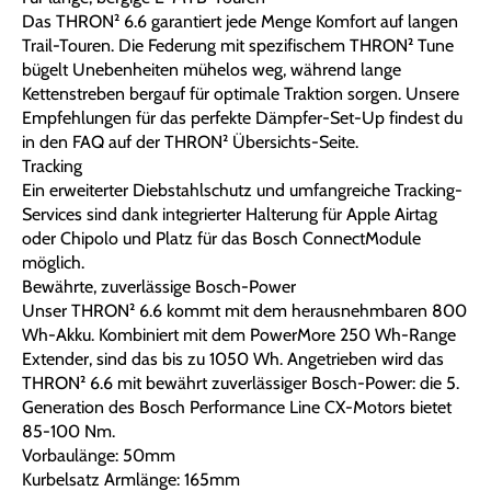
Das THRON² 6.6 garantiert jede Menge Komfort auf langen
Trail-Touren. Die Federung mit spezifischem THRON² Tune
bügelt Unebenheiten mühelos weg, während lange
Kettenstreben bergauf für optimale Traktion sorgen. Unsere
Empfehlungen für das perfekte Dämpfer-Set-Up findest du
in den FAQ auf der THRON² Übersichts-Seite.
Tracking
Ein erweiterter Diebstahlschutz und umfangreiche Tracking-
Services sind dank integrierter Halterung für Apple Airtag
oder Chipolo und Platz für das Bosch ConnectModule
möglich.
Bewährte, zuverlässige Bosch-Power
Unser THRON² 6.6 kommt mit dem herausnehmbaren 800
Wh-Akku. Kombiniert mit dem PowerMore 250 Wh-Range
Extender, sind das bis zu 1050 Wh. Angetrieben wird das
THRON² 6.6 mit bewährt zuverlässiger Bosch-Power: die 5.
Generation des Bosch Performance Line CX-Motors bietet
85-100 Nm.
Vorbaulänge: 50mm
Kurbelsatz Armlänge: 165mm