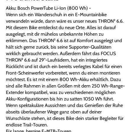
Akku: Bosch PowerTube Li-Ion (800 Wh) -
Wenn sich ein Wanderschuh in ein E-Mountainbike
verwandeln würde, dann wäre es unser neues THRON² 6.6.
Mit diesem Bike entdeckst du neue Orte. Alles ist darauf
ausgelegt, mit dir mühelos unbekannte Höhen zu
erklimmen. Das THRON² 6.6 ist auf Komfort ausgelegt und
hält sich gerne zurück, bis seine Supporter-Qualitäten
wirklich gebraucht werden. Außerdem fährt das FOCUS
THRON² 6.6 auf 29"-Laufrädern, hat ein integriertes
Rücklicht und ist durch ein bereits verlegtes Kabel für einen
Front-Scheinwerfer vorbereitet, wenn du einen montieren
möchtest. Es ist mit einem 800 Wh-Akku erhältlich. Dazu
sind alle Rahmen in allen Größen mit dem 250 Wh-Range-
Extender kompatibel, was zu verschiedenen möglichen
Akku-Konfigurationen bis hin zu satten 1050 Wh führt.
Wenn spektakuläre Aussichten und das Genießen der Ruhe
abseits überlaufener Wege ganz oben auf deiner
Wunschliste stehen, ist dieses Bike dein starker Begleiter für
endlose Trail-Touren.
Für lange, bergige E-MTB-Touren