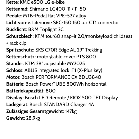
Kette
: KMC e500 LG e-bike
Kettenrad
: Shimano LG400-11 / 11-50
Pedale
: MTB-Pedal flat VPE-527 alloy
Licht vorne
: Litemove SEC-150 150Lux CT1 connector
Rücklicht
: B&M Toplight 2C
Schutzblech
: KTM tour60 snap-it 2.0/monkeyload|childseat
+ rack clip
Spritzschutz
: SKS C70R Edge AL 29" Trekking
Kettenschutz
: motor/cable cover PTS 800
Ständer
: KTM 28" adjustable MY2025
Schloss
: ABUS integrated lock IT1 (X-Plus key)
Motor
: Bosch PERFORMANCE CX BDU3840
Batterie
: Bosch PowerTUBE 800Wh horizontal
Batteriekapazität
: 800
Display
: Bosch LED Remote / KIOX 500 TFT Display
Ladegerät
: Bosch STANDARD Charger 4A
Zulässiges Gesamtgewicht
: 147kg
Gewicht
: 28.9kg