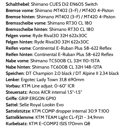
Schalthebel
: Shimano CUES Di2 EN605 Switch
Bremse vorne
: Shimano MT402 (3-F) / MT420 4-Piston
Bremse hinten
: Shimano MT402 (3-F) / MT420 4-Piston
Bremsscheibe vorne
: Shimano RT30 CL 180
Bremsscheibe hinten
: Shimano RT30 CL 180
Felgen vorne
: Ryde Rival30 32H 622x30C
Felgen hinten
: Ryde Rival30 32H 622x30C
Reifen vorne
: Continental E-Ruban Plus 58-622 Reflex
Reifen hinten
: Continental E-Ruban Plus 58-622 Reflex
Nabe vorne
: Shimano TC500B CL 32H 110-15TA
Nabe hinten
: Shimano TC600B CL 32H 148-12TA
Speichen
: DT Champion 2.0 black / DT Alpine II 2.34 black
Lenker
: Ergotec Lady Town 31,8 690mm
Vorbau
: KTM Line adjust. 0-60° ICR
Steuersatz
: Acros AICR internal 1.5"-1.5"
Griffe
: GRIP ERGON GP10
Sattel
: Selle Royal Lookin Evo
Sattelstütze
: KTM COMP dropper internal 30.9 T:100
Sattelklemme
: KTM TEAM Light CL-FJ21 - 34,9mm
Kurbelsatz
: KTM E-COMP2 ISIS 170mm Q8