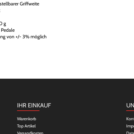
ellbarer Griffweite
z
0 g
 Pedale
ng von +/- 3% möglich
IHR EINKAUF
UN
Warenkorb
Kon
Top Artikel
Imp
Versandkosten
Dat