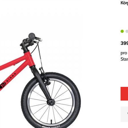
Kör
39
pro 
Sta