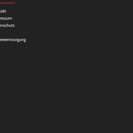
takt
ressum
enschutz
erieentsorgung