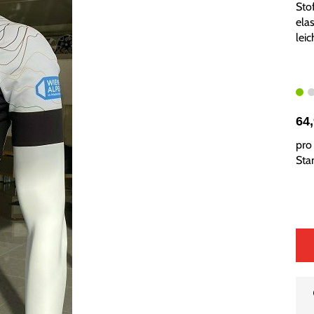
Sto
ela
lei
64
pro 
Sta