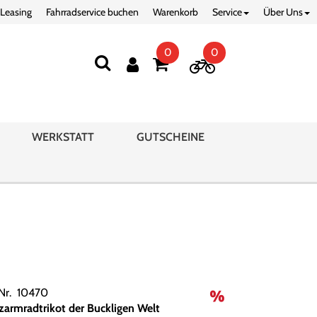
 Leasing
Fahrradservice buchen
Warenkorb
Service
Über Uns
0
0
WERKSTATT
GUTSCHEINE
.Nr. 10470
zarmradtrikot der Buckligen Welt