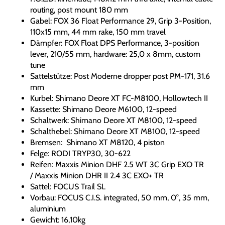
routing, post mount 180 mm
Gabel: FOX 36 Float Performance 29, Grip 3-Position,
110x15 mm, 44 mm rake, 150 mm travel
Dämpfer: FOX Float DPS Performance, 3-position
lever, 210/55 mm, hardware: 25,0 x 8mm, custom
tune
Sattelstütze: Post Moderne dropper post PM-171, 31.6
mm
Kurbel: Shimano Deore XT FC-M8100, Hollowtech II
Kassette: Shimano Deore M6100, 12-speed
Schaltwerk: Shimano Deore XT M8100, 12-speed
Schalthebel: Shimano Deore XT M8100, 12-speed
Bremsen: Shimano XT M8120, 4 piston
Felge: RODI TRYP30, 30-622
Reifen: Maxxis Minion DHF 2.5 WT 3C Grip EXO TR
/ Maxxis Minion DHR II 2.4 3C EXO+ TR
Sattel: FOCUS Trail SL
Vorbau: FOCUS C.I.S. integrated, 50 mm, 0°, 35 mm,
aluminium
Gewicht: 16,10kg