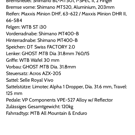
Bremshebel: Shimano BL-MT501, I-SPEC II, 2 Finger
Bremse vorne: Shimano MT520, Aluminium, 203mm
Reifen: Maxxis Minion DHF, 63-622 / Maxxis Minion DHR II,
66-584
Felgen: WTB ST i30
Vorderradnabe: Shimano MT400-B
Hinterradnabe: Shimano MT400-B
Speichen: DT Swiss FACTORY 2.0
Lenker: GHOST MTB Dia 31.8mm 760/15
Griffe: WTB Wafel 30 mm
Vorbau: GHOST MTB Dia. 31.8mm
Steuersatz: Acros AZX-205
Sattel: Selle Royal Vivo
Sattelstütze: Limotec Alpha 1 Dropper, Dia. 31.6 mm, Travel:
125 mm
Pedale: VP Components VPE-527 Alloy w/ Reflector
Zulässiges Gesamtgewicht: 120kg
Fahrradtyp: MTB All Mountain & Enduro