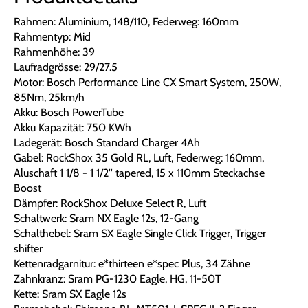
Rahmen: Aluminium, 148/110, Federweg: 160mm
Rahmentyp: Mid
Rahmenhöhe: 39
Laufradgrösse: 29/27.5
Motor: Bosch Performance Line CX Smart System, 250W,
85Nm, 25km/h
Akku: Bosch PowerTube
Akku Kapazität: 750 KWh
Ladegerät: Bosch Standard Charger 4Ah
Gabel: RockShox 35 Gold RL, Luft, Federweg: 160mm,
Aluschaft 1 1/8 - 1 1/2'' tapered, 15 x 110mm Steckachse
Boost
Dämpfer: RockShox Deluxe Select R, Luft
Schaltwerk: Sram NX Eagle 12s, 12-Gang
Schalthebel: Sram SX Eagle Single Click Trigger, Trigger
shifter
Kettenradgarnitur: e*thirteen e*spec Plus, 34 Zähne
Zahnkranz: Sram PG-1230 Eagle, HG, 11-50T
Kette: Sram SX Eagle 12s