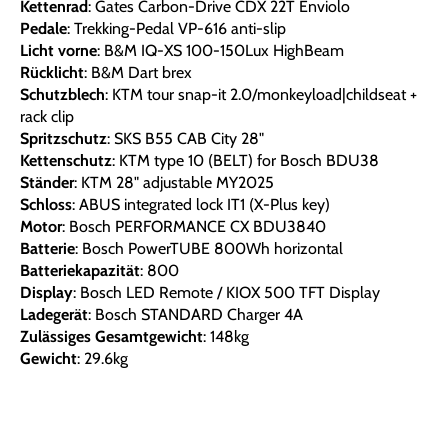
Kettenrad
: Gates Carbon-Drive CDX 22T Enviolo
Pedale
: Trekking-Pedal VP-616 anti-slip
Licht vorne
: B&M IQ-XS 100-150Lux HighBeam
Rücklicht
: B&M Dart brex
Schutzblech
: KTM tour snap-it 2.0/monkeyload|childseat +
rack clip
Spritzschutz
: SKS B55 CAB City 28"
Kettenschutz
: KTM type 10 (BELT) for Bosch BDU38
Ständer
: KTM 28" adjustable MY2025
Schloss
: ABUS integrated lock IT1 (X-Plus key)
Motor
: Bosch PERFORMANCE CX BDU3840
Batterie
: Bosch PowerTUBE 800Wh horizontal
Batteriekapazität
: 800
Display
: Bosch LED Remote / KIOX 500 TFT Display
Ladegerät
: Bosch STANDARD Charger 4A
Zulässiges Gesamtgewicht
: 148kg
Gewicht
: 29.6kg