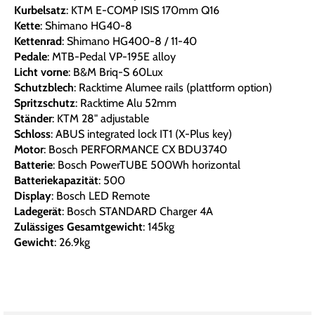
Kurbelsatz
: KTM E-COMP ISIS 170mm Q16
Kette
: Shimano HG40-8
Kettenrad
: Shimano HG400-8 / 11-40
Pedale
: MTB-Pedal VP-195E alloy
Licht vorne
: B&M Briq-S 60Lux
Schutzblech
: Racktime Alumee rails (plattform option)
Spritzschutz
: Racktime Alu 52mm
Ständer
: KTM 28" adjustable
Schloss
: ABUS integrated lock IT1 (X-Plus key)
Motor
: Bosch PERFORMANCE CX BDU3740
Batterie
: Bosch PowerTUBE 500Wh horizontal
Batteriekapazität
: 500
Display
: Bosch LED Remote
Ladegerät
: Bosch STANDARD Charger 4A
Zulässiges Gesamtgewicht
: 145kg
Gewicht
: 26.9kg