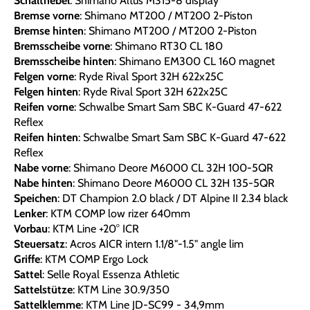
Schalthebel
: Shimano Altus M315-8 display
Bremse vorne
: Shimano MT200 / MT200 2-Piston
Bremse hinten
: Shimano MT200 / MT200 2-Piston
Bremsscheibe vorne
: Shimano RT30 CL 180
Bremsscheibe hinten
: Shimano EM300 CL 160 magnet
Felgen vorne
: Ryde Rival Sport 32H 622x25C
Felgen hinten
: Ryde Rival Sport 32H 622x25C
Reifen vorne
: Schwalbe Smart Sam SBC K-Guard 47-622
Reflex
Reifen hinten
: Schwalbe Smart Sam SBC K-Guard 47-622
Reflex
Nabe vorne
: Shimano Deore M6000 CL 32H 100-5QR
Nabe hinten
: Shimano Deore M6000 CL 32H 135-5QR
Speichen
: DT Champion 2.0 black / DT Alpine II 2.34 black
Lenker
: KTM COMP low rizer 640mm
Vorbau
: KTM Line +20° ICR
Steuersatz
: Acros AICR intern 1.1/8"-1.5" angle lim
Griffe
: KTM COMP Ergo Lock
Sattel
: Selle Royal Essenza Athletic
Sattelstütze
: KTM Line 30.9/350
Sattelklemme
: KTM Line JD-SC99 - 34,9mm