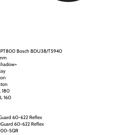
061|PT800 Bosch BDU38/T5940
0mm
shadow+
lay
ton
ston
L 180
L 160
eGuard 60-622 Reflex
ceGuard 60-622 Reflex
 100-5QR