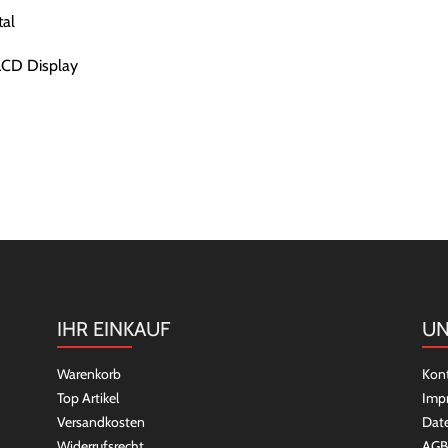
al
LCD Display
IHR EINKAUF
UN
Warenkorb
Kon
Top Artikel
Imp
Versandkosten
Dat
Widerrufsrecht
AGB