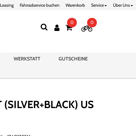
 Leasing
Fahrradservice buchen
Warenkorb
Service
Über Uns
0
0
WERKSTATT
GUTSCHEINE
 (SILVER+BLACK) US