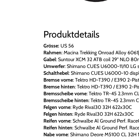
Produktdetails
Grösse:
US 56
Rahmen
: Macina Trekking Onroad Alloy 6
Gabel
: Suntour XCM 32 ATB coil 29" NLO 8
Umwerfer
: Shimano CUES U6000-11/10 LG 
Schalthebel
: Shimano CUES U6000-10 disp
Bremse vorne
: Tektro HD-T390 / E390 2-Pis
Bremse hinten
: Tektro HD-T390 / E390 2-Pi
Bremsscheibe vorne
: Tektro TR-45 2.3mm C
Bremsscheibe hinten
: Tektro TR-45 2.3mm C
Felgen vorne
: Ryde Rival30 32H 622x30C
Felgen hinten
: Ryde Rival30 32H 622x30C
Reifen vorne
: Schwalbe Al Ground Perf. Rac
Reifen hinten
: Schwalbe Al Ground Perf. Ra
Nabe vorne
: Shimano Deore M5100 CL 32H