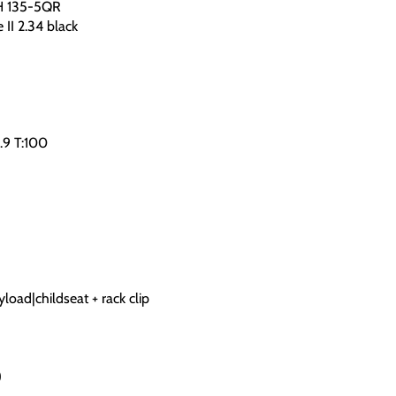
H 135-5QR
II 2.34 black
.9 T:100
oad|childseat + rack clip
)