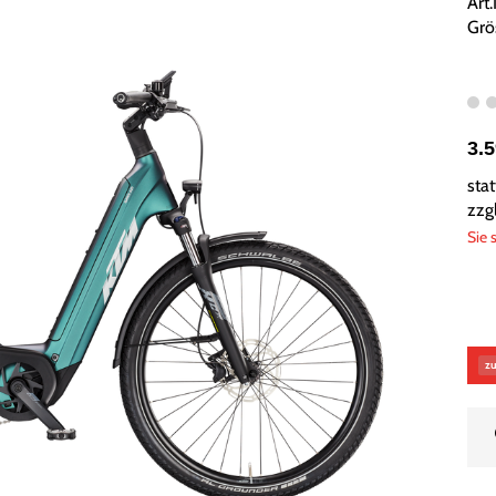
Art
Grö
3.
sta
zzg
Sie 
zu