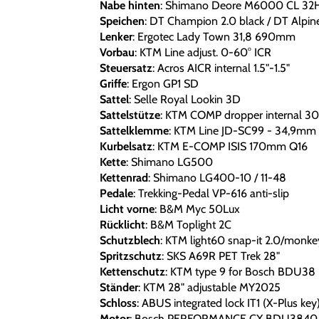
Nabe hinten
: Shimano Deore M6000 CL 32
Speichen
: DT Champion 2.0 black / DT Alpine 
Lenker
: Ergotec Lady Town 31,8 690mm
Vorbau
: KTM Line adjust. 0-60° ICR
Steuersatz
: Acros AICR internal 1.5"-1.5"
Griffe
: Ergon GP1 SD
Sattel
: Selle Royal Lookin 3D
Sattelstütze
: KTM COMP dropper internal 30
Sattelklemme
: KTM Line JD-SC99 - 34,9mm
Kurbelsatz
: KTM E-COMP ISIS 170mm Q16
Kette
: Shimano LG500
Kettenrad
: Shimano LG400-10 / 11-48
Pedale
: Trekking-Pedal VP-616 anti-slip
Licht vorne
: B&M Myc 50Lux
Rücklicht
: B&M Toplight 2C
Schutzblech
: KTM light60 snap-it 2.0/monkeyl
Spritzschutz
: SKS A69R PET Trek 28"
Kettenschutz
: KTM type 9 for Bosch BDU38
Ständer
: KTM 28" adjustable MY2025
Schloss
: ABUS integrated lock IT1 (X-Plus key
Motor
: Bosch PERFORMANCE CX BDU3840