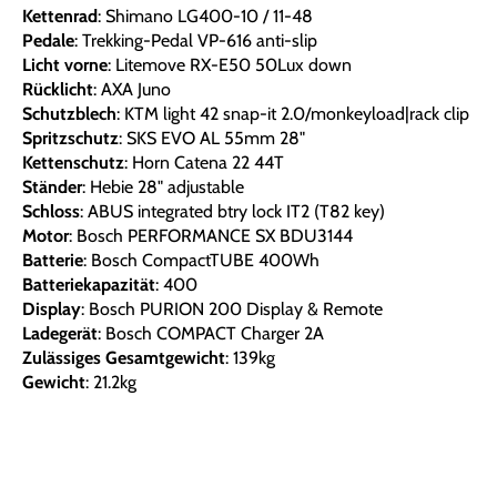
Kettenrad
: Shimano LG400-10 / 11-48
Pedale
: Trekking-Pedal VP-616 anti-slip
Licht vorne
: Litemove RX-E50 50Lux down
Rücklicht
: AXA Juno
Schutzblech
: KTM light 42 snap-it 2.0/monkeyload|rack clip
Spritzschutz
: SKS EVO AL 55mm 28"
Kettenschutz
: Horn Catena 22 44T
Ständer
: Hebie 28" adjustable
Schloss
: ABUS integrated btry lock IT2 (T82 key)
Motor
: Bosch PERFORMANCE SX BDU3144
Batterie
: Bosch CompactTUBE 400Wh
Batteriekapazität
: 400
Display
: Bosch PURION 200 Display & Remote
Ladegerät
: Bosch COMPACT Charger 2A
Zulässiges Gesamtgewicht
: 139kg
Gewicht
: 21.2kg