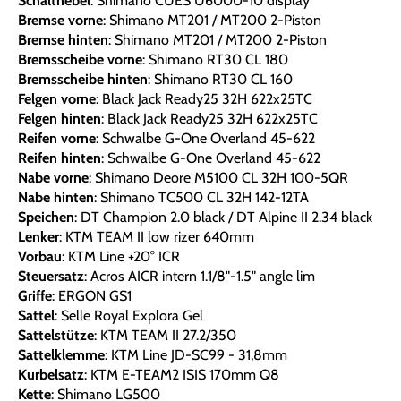
Schalthebel
: Shimano CUES U6000-10 display
Bremse vorne
: Shimano MT201 / MT200 2-Piston
Bremse hinten
: Shimano MT201 / MT200 2-Piston
Bremsscheibe vorne
: Shimano RT30 CL 180
Bremsscheibe hinten
: Shimano RT30 CL 160
Felgen vorne
: Black Jack Ready25 32H 622x25TC
Felgen hinten
: Black Jack Ready25 32H 622x25TC
Reifen vorne
: Schwalbe G-One Overland 45-622
Reifen hinten
: Schwalbe G-One Overland 45-622
Nabe vorne
: Shimano Deore M5100 CL 32H 100-5QR
Nabe hinten
: Shimano TC500 CL 32H 142-12TA
Speichen
: DT Champion 2.0 black / DT Alpine II 2.34 black
Lenker
: KTM TEAM II low rizer 640mm
Vorbau
: KTM Line +20° ICR
Steuersatz
: Acros AICR intern 1.1/8"-1.5" angle lim
Griffe
: ERGON GS1
Sattel
: Selle Royal Explora Gel
Sattelstütze
: KTM TEAM II 27.2/350
Sattelklemme
: KTM Line JD-SC99 - 31,8mm
Kurbelsatz
: KTM E-TEAM2 ISIS 170mm Q8
Kette
: Shimano LG500