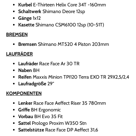
Kurbel
E-Thirteen Helix Core 34T -160mm
Schaltwerk
Shimano Deore 12sp
Gänge
1x12
Kasette
Shimano CSM6100 12sp (10-51T)
BREMSEN
Bremsen
Shimano MT520 4 Piston 203mm
LAUFRÄDER
Laufräder
Race Face Ar 30 TR
Naben
BH
Reifen
Maxxis Minion TPI120 Terra EXO TR 29X2,5/2,4
Laufradgröße
29"
KOMPONENTEN
Lenker
Race Face Aeffect Riser 35 780mm
Griffe
BH Ergonomic
Vorbau
BH Evo 35 Fit
Sattel
Prologo Proxim W350 Stn
Sattelstütze
Race Face DP Aeffect 31,6