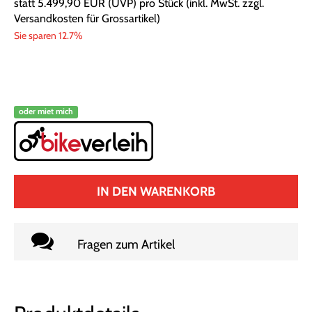
statt
5.499,90 EUR
(
UVP
) pro Stück (inkl. MwSt. zzgl.
Versandkosten für Grossartikel
)
Sie sparen 12.7%
oder miet mich
IN DEN WARENKORB
Fragen zum Artikel