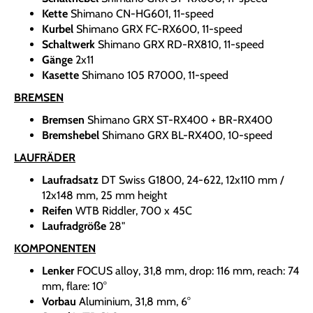
Kette
Shimano CN-HG601, 11-speed
Kurbel
Shimano GRX FC-RX600, 11-speed
Schaltwerk
Shimano GRX RD-RX810, 11-speed
Gänge
2x11
Kasette
Shimano 105 R7000, 11-speed
BREMSEN
Bremsen
Shimano GRX ST-RX400 + BR-RX400
Bremshebel
Shimano GRX BL-RX400, 10-speed
LAUFRÄDER
Laufradsatz
DT Swiss G1800, 24-622, 12x110 mm /
12x148 mm, 25 mm height
Reifen
WTB Riddler, 700 x 45C
Laufradgröße
28"
KOMPONENTEN
Lenker
FOCUS alloy, 31,8 mm, drop: 116 mm, reach: 74
mm, flare: 10°
Vorbau
Aluminium, 31,8 mm, 6°