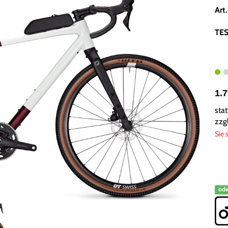
Art
TES
1.
sta
zzg
Sie 
ode