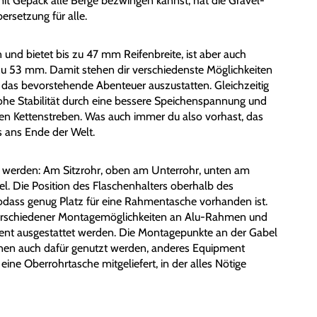
it Gepäck alle Berge bezwingen kannst, hat die Gravel-
rsetzung für alle.
nd bietet bis zu 47 mm Reifenbreite, ist aber auch
 zu 53 mm. Damit stehen dir verschiedenste Möglichkeiten
 das bevorstehende Abenteuer auszustatten. Gleichzeitig
ohe Stabilität durch eine bessere Speichenspannung und
urzen Kettenstreben. Was auch immer du also vorhast, das
s ans Ende der Welt.
 werden: Am Sitzrohr, oben am Unterrohr, unten am
el. Die Position des Flaschenhalters oberhalb des
sodass genug Platz für eine Rahmentasche vorhanden ist.
rschiedener Montagemöglichkeiten an Alu-Rahmen und
nt ausgestattet werden. Die Montagepunkte an der Gabel
nnen auch dafür genutzt werden, anderes Equipment
ine Oberrohrtasche mitgeliefert, in der alles Nötige