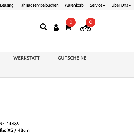
 Leasing
Fahrradservice buchen
Warenkorb
Service
Über Uns
0
0
WERKSTATT
GUTSCHEINE
.Nr. 14489
ße: XS / 48cm