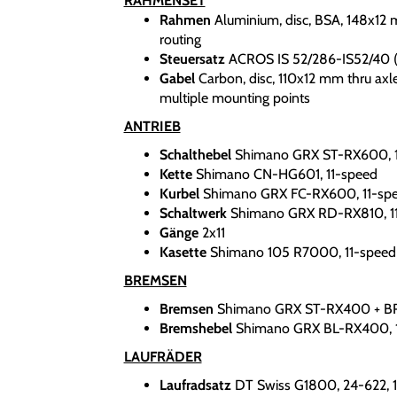
RAHMENSET
Rahmen
Aluminium, disc, BSA, 148x12 
routing
Steuersatz
ACROS IS 52/286-IS52/40 (I
Gabel
Carbon, disc, 110x12 mm thru axle
multiple mounting points
ANTRIEB
Schalthebel
Shimano GRX ST-RX600, 1
Kette
Shimano CN-HG601, 11-speed
Kurbel
Shimano GRX FC-RX600, 11-sp
Schaltwerk
Shimano GRX RD-RX810, 1
Gänge
2x11
Kasette
Shimano 105 R7000, 11-speed
BREMSEN
Bremsen
Shimano GRX ST-RX400 + 
Bremshebel
Shimano GRX BL-RX400, 
LAUFRÄDER
Laufradsatz
DT Swiss G1800, 24-622, 