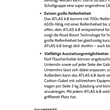
befestigt werden kann. Damit du auch m
Schaltgruppe eine super angenehme Übe
Extrem große Reifenfreiheit
Das ATLAS 6.8 kommt mit 700c-Reifen u
650b-fähig mit einer Reifenfreiheit bis
offen, dein ATLAS 6.8 entsprechend für
sorgt die Road Boost Technologie für h
große Reifenfreiheit bei gleichzeitig k
ATLAS 6.8 bringt dich dorthin – auch bi
Vielfältige Ausstattungsmöglichkeiten
Fünf Flaschenhalter können angebracht
Unterrohr sowie auf jeder Seite der Gab
Unterrohrs lässt sich dabei anpassen, 
Außerdem kann das ATLAS 6.8 dank ve
Carbon-Gabel mit zahlreichem Equipme
tragen pro Seite 3 kg Zuladung und kö
anzubringen. Mit jedem ATLAS 6.8 wird e
griffbereit Platz hat.