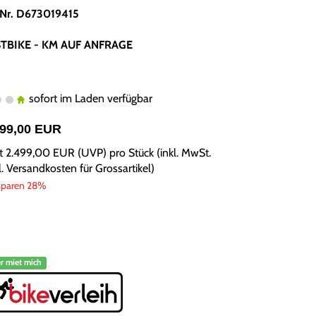
.Nr. D673019415
TBIKE - KM AUF ANFRAGE
sofort im Laden verfügbar
799,00 EUR
tt
2.499,00 EUR
(
UVP
) pro Stück (inkl. MwSt.
l.
Versandkosten für Grossartikel
)
sparen 28%
r miet mich