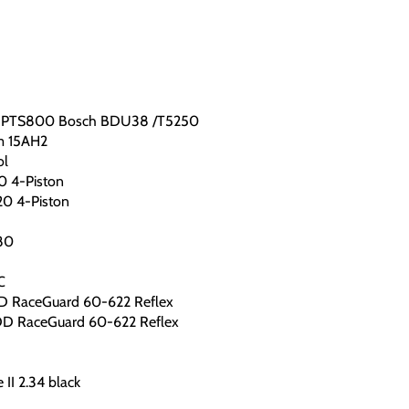
061|PTS800 Bosch BDU38 /T5250
m 15AH2
ol
0 4-Piston
20 4-Piston
80
C
DD RaceGuard 60-622 Reflex
 DD RaceGuard 60-622 Reflex
II 2.34 black