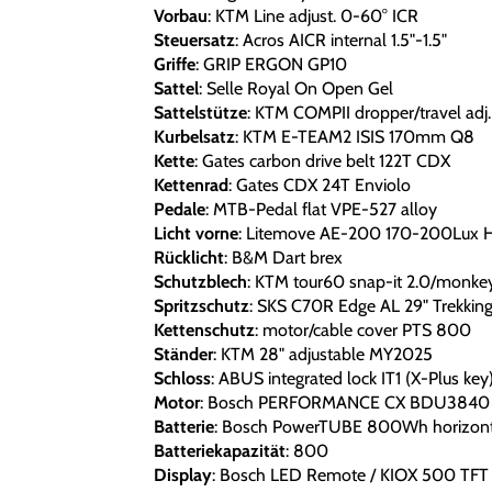
Vorbau
: KTM Line adjust. 0-60° ICR
Steuersatz
: Acros AICR internal 1.5"-1.5"
Griffe
: GRIP ERGON GP10
Sattel
: Selle Royal On Open Gel
Sattelstütze
: KTM COMPII dropper/travel adj.
Kurbelsatz
: KTM E-TEAM2 ISIS 170mm Q8
Kette
: Gates carbon drive belt 122T CDX
Kettenrad
: Gates CDX 24T Enviolo
Pedale
: MTB-Pedal flat VPE-527 alloy
Licht vorne
: Litemove AE-200 170-200Lux 
Rücklicht
: B&M Dart brex
Schutzblech
: KTM tour60 snap-it 2.0/monkeyl
Spritzschutz
: SKS C70R Edge AL 29" Trekkin
Kettenschutz
: motor/cable cover PTS 800
Ständer
: KTM 28" adjustable MY2025
Schloss
: ABUS integrated lock IT1 (X-Plus key
Motor
: Bosch PERFORMANCE CX BDU3840
Batterie
: Bosch PowerTUBE 800Wh horizont
Batteriekapazität
: 800
Display
: Bosch LED Remote / KIOX 500 TFT 