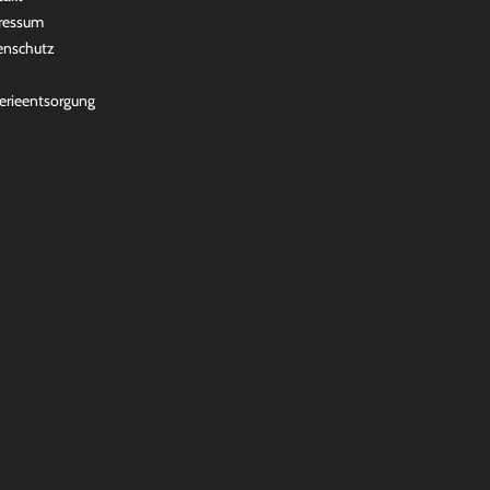
ressum
enschutz
erieentsorgung