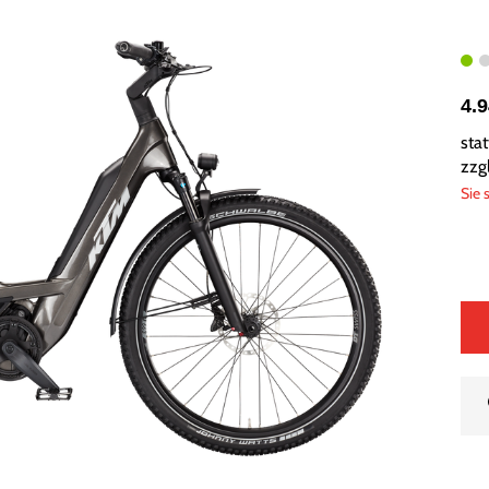
4.
sta
zzg
Sie 