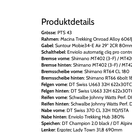
Produktdetails
Grösse:
PTS 43
Rahmen
: Macina Trekking Onroad Alloy 6
Gabel
: Suntour Mobie34-E Air 29" 2CR 80m
Schalthebel
: Enviolo automatig cliq pro contr
Bremse vorne
: Shimano MT402 (3-F) / MT42
Bremse hinten
: Shimano MT402 (3-F) / MT4
Bremsscheibe vorne
: Shimano RT64 CL 180
Bremsscheibe hinten
: Shimano RT66 6bolt 1
Felgen vorne
: DT Swiss U663 32H 622x30TC
Felgen hinten
: DT Swiss U663 32H 622x30T
Reifen vorne
: Schwalbe Johnny Watts Perf. 
Reifen hinten
: Schwalbe Johnny Watts Perf.
Nabe vorne
: DT Swiss 370 CL 32H 110/15TA
Nabe hinten
: Enviolo Trekking Hub 380%
Speichen
: DT Champion 2.0 black / DT Alpine 
Lenker
: Ergotec Lady Town 31,8 690mm