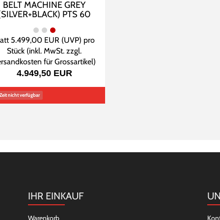
BELT MACHINE GREY
(SILVER+BLACK) PTS 60
tatt
5.499,00 EUR
(
UVP
) pro
Stück (inkl. MwSt. zzgl.
rsandkosten für Grossartikel
)
4.949,50 EUR
Zeit nicht verfügbar
IHR EINKAUF
UN
Warenkorb
Kon