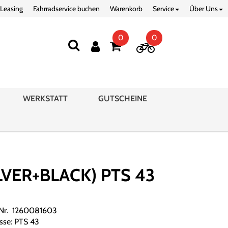
 Leasing
Fahrradservice buchen
Warenkorb
Service
Über Uns
0
0
WERKSTATT
GUTSCHEINE
VER+BLACK) PTS 43
.Nr. 1260081603
sse: PTS 43