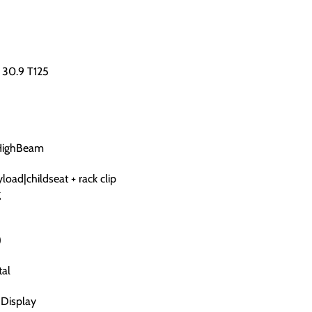
 30.9 T125
HighBeam
oad|childseat + rack clip
g
)
al
Display