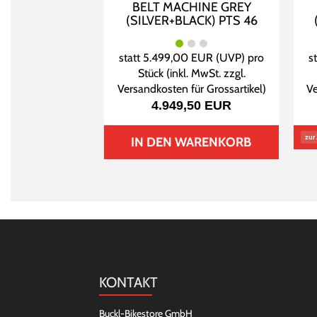
BELT MACHINE GREY
(SILVER+BLACK) PTS 46
statt
5.499,00 EUR
(
UVP
) pro
s
Stück (inkl. MwSt. zzgl.
Versandkosten für Grossartikel
)
Ve
4.949,50 EUR
zur 
IN DEN WARENKORB
KONTAKT
Buckl-Bikestore GmbH