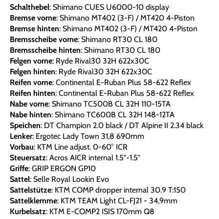
Schalthebel
: Shimano CUES U6000-10 display
Bremse vorne
: Shimano MT402 (3-F) / MT420 4-Piston
Bremse hinten
: Shimano MT402 (3-F) / MT420 4-Piston
Bremsscheibe vorne
: Shimano RT30 CL 180
Bremsscheibe hinten
: Shimano RT30 CL 180
Felgen vorne
: Ryde Rival30 32H 622x30C
Felgen hinten
: Ryde Rival30 32H 622x30C
Reifen vorne
: Continental E-Ruban Plus 58-622 Reflex
Reifen hinten
: Continental E-Ruban Plus 58-622 Reflex
Nabe vorne
: Shimano TC500B CL 32H 110-15TA
Nabe hinten
: Shimano TC600B CL 32H 148-12TA
Speichen
: DT Champion 2.0 black / DT Alpine II 2.34 black
Lenker
: Ergotec Lady Town 31,8 690mm
Vorbau
: KTM Line adjust. 0-60° ICR
Steuersatz
: Acros AICR internal 1.5"-1.5"
Griffe
: GRIP ERGON GP10
Sattel
: Selle Royal Lookin Evo
Sattelstütze
: KTM COMP dropper internal 30.9 T:150
Sattelklemme
: KTM TEAM Light CL-FJ21 - 34,9mm
Kurbelsatz
: KTM E-COMP2 ISIS 170mm Q8