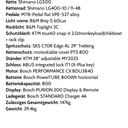
Kette
: Shimano LG500
Kettenrad
: Shimano LG400-10 / 11-48
Pedale
: MTB-Pedal flat VPE-527 alloy
Licht vorne
: B&M Briq-S 60Lux
Rücklicht
: B&M Toplight 2C
Schutzblech
: KTM tour60 snap-it 2.0/monkeyload|childseat
+ rack clip
Spritzschutz
: SKS C70R Edge AL 29" Trekking
Kettenschutz
: motor/cable cover PTS 800
Ständer
: KTM 28" adjustable MY2025
Schloss
: ABUS integrated lock IT1 (X-Plus key)
Motor
: Bosch PERFORMANCE CX BDU3840
Batterie
: Bosch PowerTUBE 800Wh horizontal
Batteriekapazität
: 800
Display
: Bosch PURION 200 Display & Remote
Ladegerät
: Bosch STANDARD Charger 4A
Zulässiges Gesamtgewicht
: 147kg
Gewicht
: 29.4kg