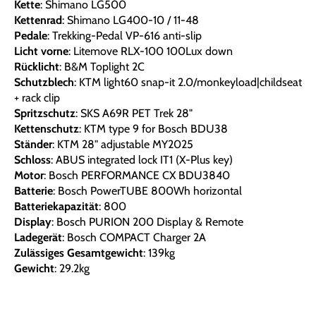
Kette
: Shimano LG500
Kettenrad
: Shimano LG400-10 / 11-48
Pedale
: Trekking-Pedal VP-616 anti-slip
Licht vorne
: Litemove RLX-100 100Lux down
Rücklicht
: B&M Toplight 2C
Schutzblech
: KTM light60 snap-it 2.0/monkeyload|childseat
+ rack clip
Spritzschutz
: SKS A69R PET Trek 28"
Kettenschutz
: KTM type 9 for Bosch BDU38
Ständer
: KTM 28" adjustable MY2025
Schloss
: ABUS integrated lock IT1 (X-Plus key)
Motor
: Bosch PERFORMANCE CX BDU3840
Batterie
: Bosch PowerTUBE 800Wh horizontal
Batteriekapazität
: 800
Display
: Bosch PURION 200 Display & Remote
Ladegerät
: Bosch COMPACT Charger 2A
Zulässiges Gesamtgewicht
: 139kg
Gewicht
: 29.2kg