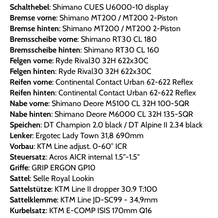
Schalthebel
: Shimano CUES U6000-10 display
Bremse vorne
: Shimano MT200 / MT200 2-Piston
Bremse hinten
: Shimano MT200 / MT200 2-Piston
Bremsscheibe vorne
: Shimano RT30 CL 180
Bremsscheibe hinten
: Shimano RT30 CL 160
Felgen vorne
: Ryde Rival30 32H 622x30C
Felgen hinten
: Ryde Rival30 32H 622x30C
Reifen vorne
: Continental Contact Urban 62-622 Reflex
Reifen hinten
: Continental Contact Urban 62-622 Reflex
Nabe vorne
: Shimano Deore M5100 CL 32H 100-5QR
Nabe hinten
: Shimano Deore M6000 CL 32H 135-5QR
Speichen
: DT Champion 2.0 black / DT Alpine II 2.34 black
Lenker
: Ergotec Lady Town 31,8 690mm
Vorbau
: KTM Line adjust. 0-60° ICR
Steuersatz
: Acros AICR internal 1.5"-1.5"
Griffe
: GRIP ERGON GP10
Sattel
: Selle Royal Lookin
Sattelstütze
: KTM Line II dropper 30.9 T:100
Sattelklemme
: KTM Line JD-SC99 - 34,9mm
Kurbelsatz
: KTM E-COMP ISIS 170mm Q16