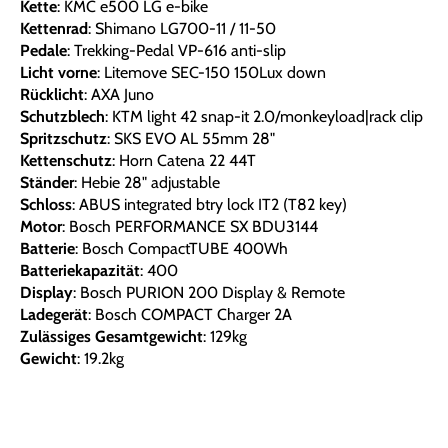
Kette
: KMC e500 LG e-bike
Kettenrad
: Shimano LG700-11 / 11-50
Pedale
: Trekking-Pedal VP-616 anti-slip
Licht vorne
: Litemove SEC-150 150Lux down
Rücklicht
: AXA Juno
Schutzblech
: KTM light 42 snap-it 2.0/monkeyload|rack clip
Spritzschutz
: SKS EVO AL 55mm 28"
Kettenschutz
: Horn Catena 22 44T
Ständer
: Hebie 28" adjustable
Schloss
: ABUS integrated btry lock IT2 (T82 key)
Motor
: Bosch PERFORMANCE SX BDU3144
Batterie
: Bosch CompactTUBE 400Wh
Batteriekapazität
: 400
Display
: Bosch PURION 200 Display & Remote
Ladegerät
: Bosch COMPACT Charger 2A
Zulässiges Gesamtgewicht
: 129kg
Gewicht
: 19.2kg