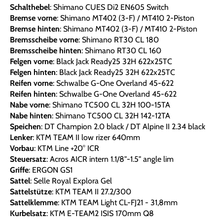
Schalthebel
: Shimano CUES Di2 EN605 Switch
Bremse vorne
: Shimano MT402 (3-F) / MT410 2-Piston
Bremse hinten
: Shimano MT402 (3-F) / MT410 2-Piston
Bremsscheibe vorne
: Shimano RT30 CL 180
Bremsscheibe hinten
: Shimano RT30 CL 160
Felgen vorne
: Black Jack Ready25 32H 622x25TC
Felgen hinten
: Black Jack Ready25 32H 622x25TC
Reifen vorne
: Schwalbe G-One Overland 45-622
Reifen hinten
: Schwalbe G-One Overland 45-622
Nabe vorne
: Shimano TC500 CL 32H 100-15TA
Nabe hinten
: Shimano TC500 CL 32H 142-12TA
Speichen
: DT Champion 2.0 black / DT Alpine II 2.34 black
Lenker
: KTM TEAM II low rizer 640mm
Vorbau
: KTM Line +20° ICR
Steuersatz
: Acros AICR intern 1.1/8"-1.5" angle lim
Griffe
: ERGON GS1
Sattel
: Selle Royal Explora Gel
Sattelstütze
: KTM TEAM II 27.2/300
Sattelklemme
: KTM TEAM Light CL-FJ21 - 31,8mm
Kurbelsatz
: KTM E-TEAM2 ISIS 170mm Q8