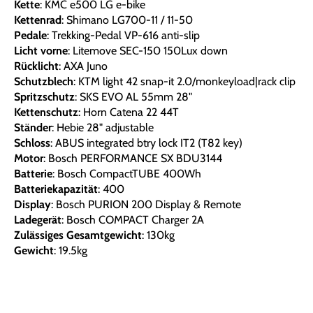
Kette
: KMC e500 LG e-bike
Kettenrad
: Shimano LG700-11 / 11-50
Pedale
: Trekking-Pedal VP-616 anti-slip
Licht vorne
: Litemove SEC-150 150Lux down
Rücklicht
: AXA Juno
Schutzblech
: KTM light 42 snap-it 2.0/monkeyload|rack clip
Spritzschutz
: SKS EVO AL 55mm 28"
Kettenschutz
: Horn Catena 22 44T
Ständer
: Hebie 28" adjustable
Schloss
: ABUS integrated btry lock IT2 (T82 key)
Motor
: Bosch PERFORMANCE SX BDU3144
Batterie
: Bosch CompactTUBE 400Wh
Batteriekapazität
: 400
Display
: Bosch PURION 200 Display & Remote
Ladegerät
: Bosch COMPACT Charger 2A
Zulässiges Gesamtgewicht
: 130kg
Gewicht
: 19.5kg