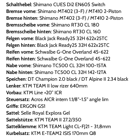
Schalthebel
: Shimano CUES Di2 EN605 Switch
Bremse vorne
: Shimano MT402 (3-F) / MT410 2-Piston
Bremse hinten
: Shimano MT402 (3-F) / MT410 2-Piston
Bremsscheibe vorne
: Shimano RT30 CL 180
Bremsscheibe hinten
: Shimano RT30 CL 160
Felgen vorne
: Black Jack Ready25 32H 622x25TC
Felgen hinten
: Black Jack Ready25 32H 622x25TC
Reifen vorne
: Schwalbe G-One Overland 45-622
Reifen hinten
: Schwalbe G-One Overland 45-622
Nabe vorne
: Shimano TC500 CL 32H 100-15TA
Nabe hinten
: Shimano TC500 CL 32H 142-12TA
Speichen
: DT Champion 2.0 black / DT Alpine II 2.34 black
Lenker
: KTM TEAM II low rizer 640mm
Vorbau
: KTM Line +20° ICR
Steuersatz
: Acros AICR intern 1.1/8"-1.5" angle lim
Griffe
: ERGON GS1
Sattel
: Selle Royal Explora Gel
Sattelstütze
: KTM TEAM II 27.2/350
Sattelklemme
: KTM TEAM Light CL-FJ21 - 31,8mm
Kurbelsatz
: KTM E-TEAM2 ISIS 170mm Q8