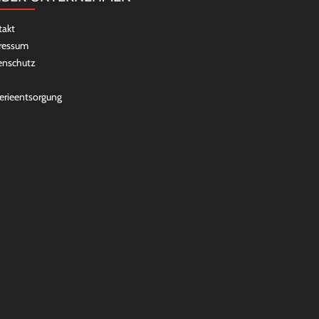
takt
ressum
enschutz
erieentsorgung