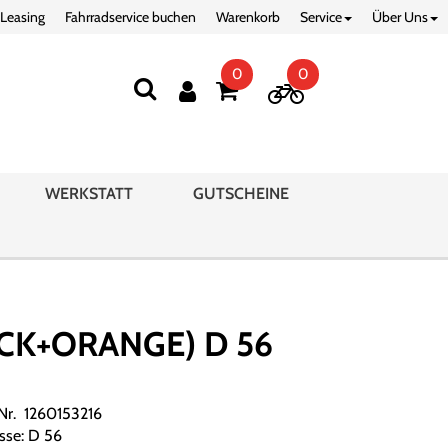
 Leasing
Fahrradservice buchen
Warenkorb
Service
Über Uns
0
0
WERKSTATT
GUTSCHEINE
CK+ORANGE) D 56
.Nr. 1260153216
sse: D 56