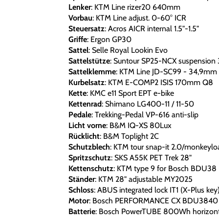
Lenker
: KTM Line rizer20 640mm
Vorbau
: KTM Line adjust. 0-60° ICR
Steuersatz
: Acros AICR internal 1.5"-1.5"
Griffe
: Ergon GP30
Sattel
: Selle Royal Lookin Evo
Sattelstütze
: Suntour SP25-NCX suspension
Sattelklemme
: KTM Line JD-SC99 - 34,9mm
Kurbelsatz
: KTM E-COMP2 ISIS 170mm Q8
Kette
: KMC e11 Sport EPT e-bike
Kettenrad
: Shimano LG400-11 / 11-50
Pedale
: Trekking-Pedal VP-616 anti-slip
Licht vorne
: B&M IQ-XS 80Lux
Rücklicht
: B&M Toplight 2C
Schutzblech
: KTM tour snap-it 2.0/monkeyload
Spritzschutz
: SKS A55K PET Trek 28"
Kettenschutz
: KTM type 9 for Bosch BDU38
Ständer
: KTM 28" adjustable MY2025
Schloss
: ABUS integrated lock IT1 (X-Plus key
Motor
: Bosch PERFORMANCE CX BDU3840
Batterie
: Bosch PowerTUBE 800Wh horizont