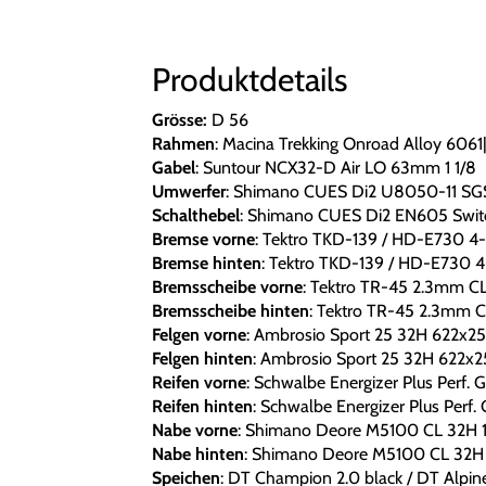
Produktdetails
Grösse:
D 56
Rahmen
: Macina Trekking Onroad Alloy 6
Gabel
: Suntour NCX32-D Air LO 63mm 1 1/8
Umwerfer
: Shimano CUES Di2 U8050-11 SG
Schalthebel
: Shimano CUES Di2 EN605 Swit
Bremse vorne
: Tektro TKD-139 / HD-E730 4-
Bremse hinten
: Tektro TKD-139 / HD-E730 4
Bremsscheibe vorne
: Tektro TR-45 2.3mm C
Bremsscheibe hinten
: Tektro TR-45 2.3mm C
Felgen vorne
: Ambrosio Sport 25 32H 622x2
Felgen hinten
: Ambrosio Sport 25 32H 622x
Reifen vorne
: Schwalbe Energizer Plus Perf.
Reifen hinten
: Schwalbe Energizer Plus Perf
Nabe vorne
: Shimano Deore M5100 CL 32H
Nabe hinten
: Shimano Deore M5100 CL 32H
Speichen
: DT Champion 2.0 black / DT Alpine 