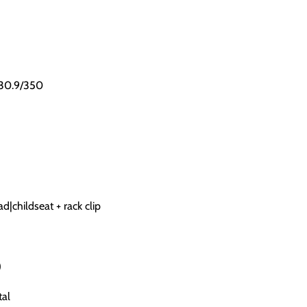
 30.9/350
|childseat + rack clip
)
al