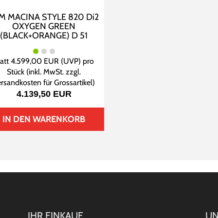
M MACINA STYLE 820 Di2
OXYGEN GREEN
(BLACK+ORANGE) D 51
tatt
4.599,00 EUR
(
UVP
) pro
Stück (inkl. MwSt. zzgl.
rsandkosten für Grossartikel
)
4.139,50 EUR
IN DEN WARENKORB
IHR EINKAUF
UN