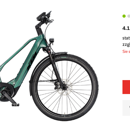
4.
sta
zzg
Sie 