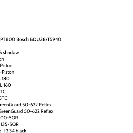
061|PT800 Bosch BDU38/T5940
S shadow
ch
Piston
-Piston
L 180
L 160
5TC
25TC
 GreenGuard 50-622 Reflex
. GreenGuard 50-622 Reflex
 100-5QR
 135-5QR
II 2.34 black