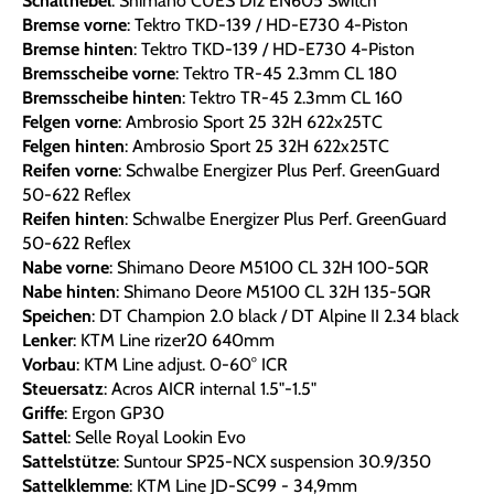
Schalthebel
: Shimano CUES Di2 EN605 Switch
Bremse vorne
: Tektro TKD-139 / HD-E730 4-Piston
Bremse hinten
: Tektro TKD-139 / HD-E730 4-Piston
Bremsscheibe vorne
: Tektro TR-45 2.3mm CL 180
Bremsscheibe hinten
: Tektro TR-45 2.3mm CL 160
Felgen vorne
: Ambrosio Sport 25 32H 622x25TC
Felgen hinten
: Ambrosio Sport 25 32H 622x25TC
Reifen vorne
: Schwalbe Energizer Plus Perf. GreenGuard
50-622 Reflex
Reifen hinten
: Schwalbe Energizer Plus Perf. GreenGuard
50-622 Reflex
Nabe vorne
: Shimano Deore M5100 CL 32H 100-5QR
Nabe hinten
: Shimano Deore M5100 CL 32H 135-5QR
Speichen
: DT Champion 2.0 black / DT Alpine II 2.34 black
Lenker
: KTM Line rizer20 640mm
Vorbau
: KTM Line adjust. 0-60° ICR
Steuersatz
: Acros AICR internal 1.5"-1.5"
Griffe
: Ergon GP30
Sattel
: Selle Royal Lookin Evo
Sattelstütze
: Suntour SP25-NCX suspension 30.9/350
Sattelklemme
: KTM Line JD-SC99 - 34,9mm