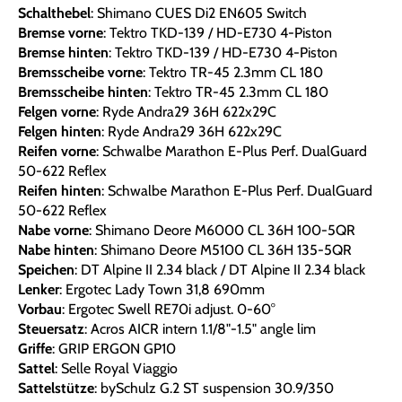
Schalthebel
: Shimano CUES Di2 EN605 Switch
Bremse vorne
: Tektro TKD-139 / HD-E730 4-Piston
Bremse hinten
: Tektro TKD-139 / HD-E730 4-Piston
Bremsscheibe vorne
: Tektro TR-45 2.3mm CL 180
Bremsscheibe hinten
: Tektro TR-45 2.3mm CL 180
Felgen vorne
: Ryde Andra29 36H 622x29C
Felgen hinten
: Ryde Andra29 36H 622x29C
Reifen vorne
: Schwalbe Marathon E-Plus Perf. DualGuard
50-622 Reflex
Reifen hinten
: Schwalbe Marathon E-Plus Perf. DualGuard
50-622 Reflex
Nabe vorne
: Shimano Deore M6000 CL 36H 100-5QR
Nabe hinten
: Shimano Deore M5100 CL 36H 135-5QR
Speichen
: DT Alpine II 2.34 black / DT Alpine II 2.34 black
Lenker
: Ergotec Lady Town 31,8 690mm
Vorbau
: Ergotec Swell RE70i adjust. 0-60°
Steuersatz
: Acros AICR intern 1.1/8"-1.5" angle lim
Griffe
: GRIP ERGON GP10
Sattel
: Selle Royal Viaggio
Sattelstütze
: bySchulz G.2 ST suspension 30.9/350