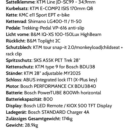
Sattelklemme
: KTM Line JD-SC99 - 34,9mm
Kurbelsatz
: KTM E-COMP2 ISIS 170mm Q8
Kette
: KMC e11 Sport EPT e-bike
Kettenrad
: Shimano LG400-11 / 11-50
Pedale
: Trekking-Pedal VP-616 anti-slip
Licht vorne
: B&M IQ-XS 100-150Lux HighBeam
Rücklicht
: B&M Toplight 2C
Schutzblech
: KTM tour snap-it 2.0/monkeyload|childseat +
rack clip
Spritzschutz
: SKS A55K PET Trek 28"
Kettenschutz
: KTM type 9 for Bosch BDU38
Ständer
: KTM 28" adjustable MY2025
Schloss
: ABUS integrated lock IT1 (X-Plus key)
Motor
: Bosch PERFORMANCE CX BDU3840
Batterie
: Bosch PowerTUBE 800Wh horizontal
Batteriekapazität
: 800
Display
: Bosch LED Remote / KIOX 500 TFT Display
Ladegerät
: Bosch STANDARD Charger 4A
Zulässiges Gesamtgewicht
: 174kg
Gewicht
: 28.9kg