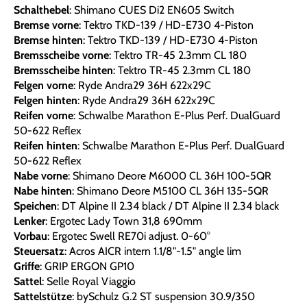
Schalthebel
: Shimano CUES Di2 EN605 Switch
Bremse vorne
: Tektro TKD-139 / HD-E730 4-Piston
Bremse hinten
: Tektro TKD-139 / HD-E730 4-Piston
Bremsscheibe vorne
: Tektro TR-45 2.3mm CL 180
Bremsscheibe hinten
: Tektro TR-45 2.3mm CL 180
Felgen vorne
: Ryde Andra29 36H 622x29C
Felgen hinten
: Ryde Andra29 36H 622x29C
Reifen vorne
: Schwalbe Marathon E-Plus Perf. DualGuard
50-622 Reflex
Reifen hinten
: Schwalbe Marathon E-Plus Perf. DualGuard
50-622 Reflex
Nabe vorne
: Shimano Deore M6000 CL 36H 100-5QR
Nabe hinten
: Shimano Deore M5100 CL 36H 135-5QR
Speichen
: DT Alpine II 2.34 black / DT Alpine II 2.34 black
Lenker
: Ergotec Lady Town 31,8 690mm
Vorbau
: Ergotec Swell RE70i adjust. 0-60°
Steuersatz
: Acros AICR intern 1.1/8"-1.5" angle lim
Griffe
: GRIP ERGON GP10
Sattel
: Selle Royal Viaggio
Sattelstütze
: bySchulz G.2 ST suspension 30.9/350