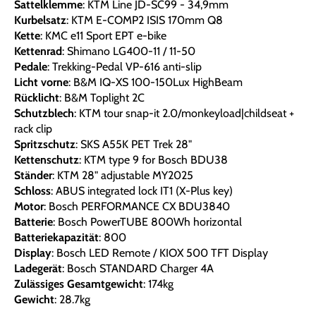
Sattelklemme
: KTM Line JD-SC99 - 34,9mm
Kurbelsatz
: KTM E-COMP2 ISIS 170mm Q8
Kette
: KMC e11 Sport EPT e-bike
Kettenrad
: Shimano LG400-11 / 11-50
Pedale
: Trekking-Pedal VP-616 anti-slip
Licht vorne
: B&M IQ-XS 100-150Lux HighBeam
Rücklicht
: B&M Toplight 2C
Schutzblech
: KTM tour snap-it 2.0/monkeyload|childseat +
rack clip
Spritzschutz
: SKS A55K PET Trek 28"
Kettenschutz
: KTM type 9 for Bosch BDU38
Ständer
: KTM 28" adjustable MY2025
Schloss
: ABUS integrated lock IT1 (X-Plus key)
Motor
: Bosch PERFORMANCE CX BDU3840
Batterie
: Bosch PowerTUBE 800Wh horizontal
Batteriekapazität
: 800
Display
: Bosch LED Remote / KIOX 500 TFT Display
Ladegerät
: Bosch STANDARD Charger 4A
Zulässiges Gesamtgewicht
: 174kg
Gewicht
: 28.7kg