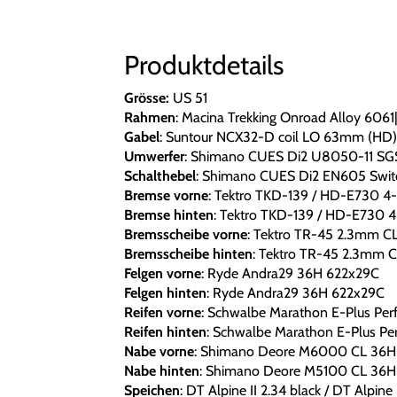
Produktdetails
Grösse:
US 51
Rahmen
: Macina Trekking Onroad Alloy 6
Gabel
: Suntour NCX32-D coil LO 63mm (HD) 
Umwerfer
: Shimano CUES Di2 U8050-11 SG
Schalthebel
: Shimano CUES Di2 EN605 Swit
Bremse vorne
: Tektro TKD-139 / HD-E730 4-
Bremse hinten
: Tektro TKD-139 / HD-E730 4
Bremsscheibe vorne
: Tektro TR-45 2.3mm C
Bremsscheibe hinten
: Tektro TR-45 2.3mm 
Felgen vorne
: Ryde Andra29 36H 622x29C
Felgen hinten
: Ryde Andra29 36H 622x29C
Reifen vorne
: Schwalbe Marathon E-Plus Per
Reifen hinten
: Schwalbe Marathon E-Plus Pe
Nabe vorne
: Shimano Deore M6000 CL 36
Nabe hinten
: Shimano Deore M5100 CL 36H
Speichen
: DT Alpine II 2.34 black / DT Alpine 