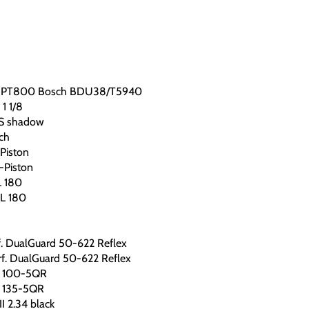
061|PT800 Bosch BDU38/T5940
1 1/8
S shadow
ch
Piston
-Piston
L 180
CL 180
f. DualGuard 50-622 Reflex
rf. DualGuard 50-622 Reflex
H 100-5QR
 135-5QR
II 2.34 black