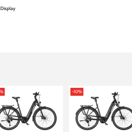
Display
0%
-10%