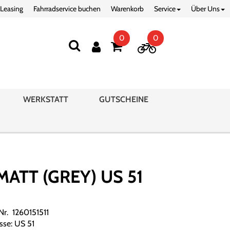
 Leasing
Fahrradservice buchen
Warenkorb
Service
Über Uns
0
0
WERKSTATT
GUTSCHEINE
ATT (GREY) US 51
.Nr. 1260151511
sse: US 51