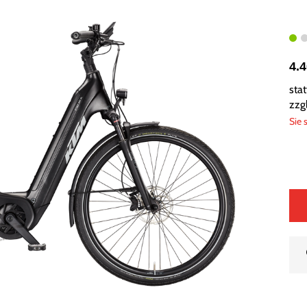
4.
sta
zzg
Sie 