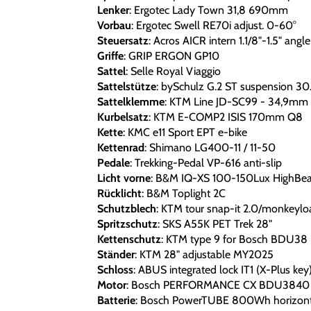
Lenker
: Ergotec Lady Town 31,8 690mm
Vorbau
: Ergotec Swell RE70i adjust. 0-60°
Steuersatz
: Acros AICR intern 1.1/8"-1.5" angle
Griffe
: GRIP ERGON GP10
Sattel
: Selle Royal Viaggio
Sattelstütze
: bySchulz G.2 ST suspension 3
Sattelklemme
: KTM Line JD-SC99 - 34,9mm
Kurbelsatz
: KTM E-COMP2 ISIS 170mm Q8
Kette
: KMC e11 Sport EPT e-bike
Kettenrad
: Shimano LG400-11 / 11-50
Pedale
: Trekking-Pedal VP-616 anti-slip
Licht vorne
: B&M IQ-XS 100-150Lux HighBe
Rücklicht
: B&M Toplight 2C
Schutzblech
: KTM tour snap-it 2.0/monkeyload
Spritzschutz
: SKS A55K PET Trek 28"
Kettenschutz
: KTM type 9 for Bosch BDU38
Ständer
: KTM 28" adjustable MY2025
Schloss
: ABUS integrated lock IT1 (X-Plus key
Motor
: Bosch PERFORMANCE CX BDU3840
Batterie
: Bosch PowerTUBE 800Wh horizont