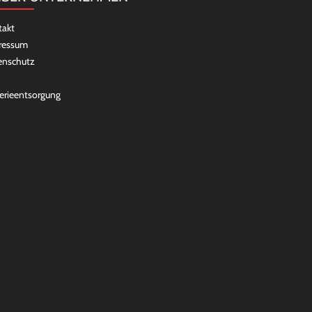
takt
ressum
enschutz
erieentsorgung