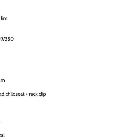
 lim
0.9/350
am
|childseat + rack clip
)
al