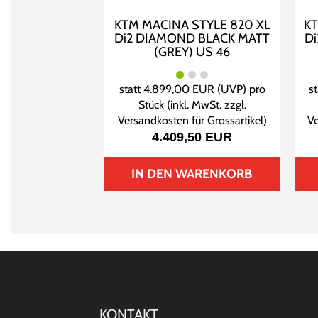
KTM MACINA STYLE 820 XL
KT
Di2 DIAMOND BLACK MATT
D
(GREY) US 46
statt
4.899,00 EUR
(
UVP
) pro
s
Stück (inkl. MwSt. zzgl.
Versandkosten für Grossartikel
)
Ve
4.409,50 EUR
IN DEN WARENKORB
KONTAKT