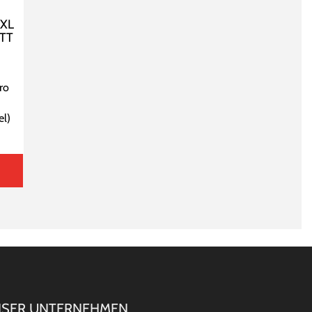
 XL
TT
ro
el
)
SER UNTERNEHMEN