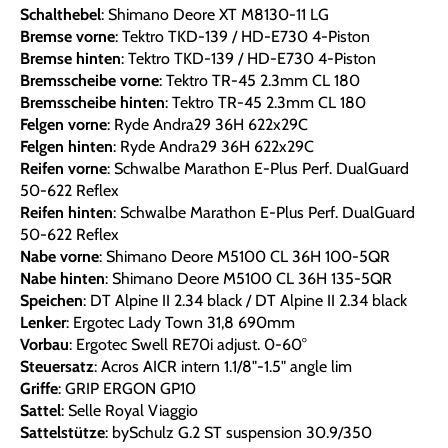
Schalthebel
: Shimano Deore XT M8130-11 LG
Bremse vorne
: Tektro TKD-139 / HD-E730 4-Piston
Bremse hinten
: Tektro TKD-139 / HD-E730 4-Piston
Bremsscheibe vorne
: Tektro TR-45 2.3mm CL 180
Bremsscheibe hinten
: Tektro TR-45 2.3mm CL 180
Felgen vorne
: Ryde Andra29 36H 622x29C
Felgen hinten
: Ryde Andra29 36H 622x29C
Reifen vorne
: Schwalbe Marathon E-Plus Perf. DualGuard
50-622 Reflex
Reifen hinten
: Schwalbe Marathon E-Plus Perf. DualGuard
50-622 Reflex
Nabe vorne
: Shimano Deore M5100 CL 36H 100-5QR
Nabe hinten
: Shimano Deore M5100 CL 36H 135-5QR
Speichen
: DT Alpine II 2.34 black / DT Alpine II 2.34 black
Lenker
: Ergotec Lady Town 31,8 690mm
Vorbau
: Ergotec Swell RE70i adjust. 0-60°
Steuersatz
: Acros AICR intern 1.1/8"-1.5" angle lim
Griffe
: GRIP ERGON GP10
Sattel
: Selle Royal Viaggio
Sattelstütze
: bySchulz G.2 ST suspension 30.9/350