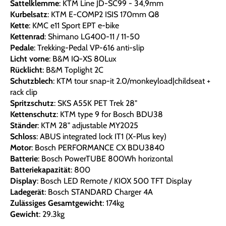
Sattelklemme
: KTM Line JD-SC99 - 34,9mm
Kurbelsatz
: KTM E-COMP2 ISIS 170mm Q8
Kette
: KMC e11 Sport EPT e-bike
Kettenrad
: Shimano LG400-11 / 11-50
Pedale
: Trekking-Pedal VP-616 anti-slip
Licht vorne
: B&M IQ-XS 80Lux
Rücklicht
: B&M Toplight 2C
Schutzblech
: KTM tour snap-it 2.0/monkeyload|childseat +
rack clip
Spritzschutz
: SKS A55K PET Trek 28"
Kettenschutz
: KTM type 9 for Bosch BDU38
Ständer
: KTM 28" adjustable MY2025
Schloss
: ABUS integrated lock IT1 (X-Plus key)
Motor
: Bosch PERFORMANCE CX BDU3840
Batterie
: Bosch PowerTUBE 800Wh horizontal
Batteriekapazität
: 800
Display
: Bosch LED Remote / KIOX 500 TFT Display
Ladegerät
: Bosch STANDARD Charger 4A
Zulässiges Gesamtgewicht
: 174kg
Gewicht
: 29.3kg