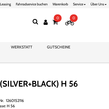
 Leasing
Fahrradservice buchen
Warenkorb
Service
Über Uns
0
0
WERKSTATT
GUTSCHEINE
SILVER+BLACK) H 56
.Nr. 1260152116
sse: H 56