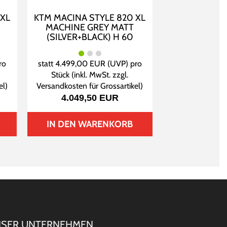
 XL
KTM MACINA STYLE 820 XL
MACHINE GREY MATT
(SILVER+BLACK) H 60
ro
statt
4.499,00 EUR
(
UVP
) pro
Stück (inkl. MwSt. zzgl.
el
)
Versandkosten für Grossartikel
)
4.049,50 EUR
IN DEN WARENKORB
SER UNTERNEHMEN