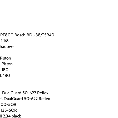
061|PT800 Bosch BDU38/T5940
1 1/8
shadow+
G
Piston
-Piston
L 180
CL 180
f. DualGuard 50-622 Reflex
rf. DualGuard 50-622 Reflex
 100-5QR
 135-5QR
II 2.34 black