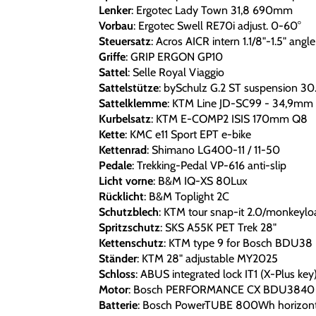
Lenker
: Ergotec Lady Town 31,8 690mm
Vorbau
: Ergotec Swell RE70i adjust. 0-60°
Steuersatz
: Acros AICR intern 1.1/8"-1.5" angle
Griffe
: GRIP ERGON GP10
Sattel
: Selle Royal Viaggio
Sattelstütze
: bySchulz G.2 ST suspension 3
Sattelklemme
: KTM Line JD-SC99 - 34,9mm
Kurbelsatz
: KTM E-COMP2 ISIS 170mm Q8
Kette
: KMC e11 Sport EPT e-bike
Kettenrad
: Shimano LG400-11 / 11-50
Pedale
: Trekking-Pedal VP-616 anti-slip
Licht vorne
: B&M IQ-XS 80Lux
Rücklicht
: B&M Toplight 2C
Schutzblech
: KTM tour snap-it 2.0/monkeyload
Spritzschutz
: SKS A55K PET Trek 28"
Kettenschutz
: KTM type 9 for Bosch BDU38
Ständer
: KTM 28" adjustable MY2025
Schloss
: ABUS integrated lock IT1 (X-Plus key
Motor
: Bosch PERFORMANCE CX BDU3840
Batterie
: Bosch PowerTUBE 800Wh horizont