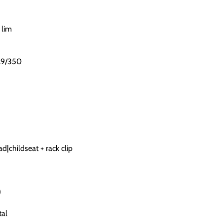
 lim
0.9/350
|childseat + rack clip
)
al