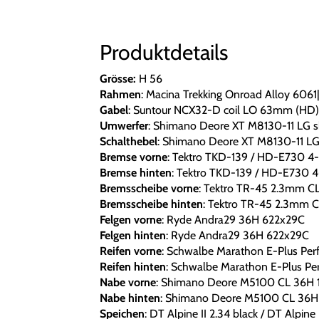
Produktdetails
Grösse:
H 56
Rahmen
: Macina Trekking Onroad Alloy 6
Gabel
: Suntour NCX32-D coil LO 63mm (HD) 
Umwerfer
: Shimano Deore XT M8130-11 LG 
Schalthebel
: Shimano Deore XT M8130-11 L
Bremse vorne
: Tektro TKD-139 / HD-E730 4-
Bremse hinten
: Tektro TKD-139 / HD-E730 4
Bremsscheibe vorne
: Tektro TR-45 2.3mm C
Bremsscheibe hinten
: Tektro TR-45 2.3mm 
Felgen vorne
: Ryde Andra29 36H 622x29C
Felgen hinten
: Ryde Andra29 36H 622x29C
Reifen vorne
: Schwalbe Marathon E-Plus Per
Reifen hinten
: Schwalbe Marathon E-Plus Pe
Nabe vorne
: Shimano Deore M5100 CL 36H
Nabe hinten
: Shimano Deore M5100 CL 36H
Speichen
: DT Alpine II 2.34 black / DT Alpine 