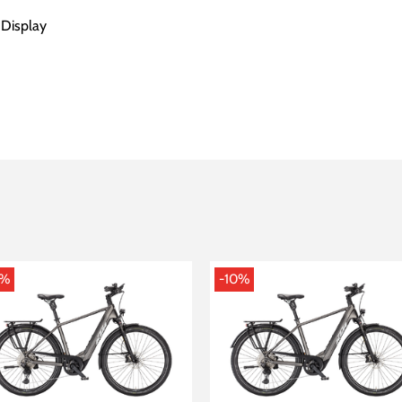
Display
0%
-10%