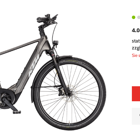
4.
sta
zzg
Sie 