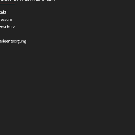
takt
ressum
enschutz
erieentsorgung